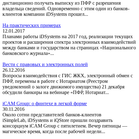
дистанционно получать выписку из ПФР с разрешения
владельца сведений. Одновременно с этим один из банков-
клиентов компании iDSystems прошел...
На практических примерах
12.01.2017
Планами работы iDSystems на 2017 год, реализации текущих
проектов и расширения спектра электронных взаимодействий
между банками и государством на страницах «Национального
банковского журнала»...
Вести с правовых и электронных полей
26.12.2016
Вопросы взаимодействия с ГИС ЖКХ, электронный обмен с
ПФР, перемены в работе с Нотариатом (Реестром
уведомлений о залоге движимого имущества) 21 декабря
обсудили банкиры на вебинаре «ПФР, Нотариат...
iCAM Group: о финтехе в легкой форме
30.11.2016
Около сотни представителей банков-клиентов
iSimpleLab, iDSystems и iQStore пришли поздравить
консорциум iCAM Group с пятилетием. Вечер пятницы —
магическое время, когда после рабочей недели...