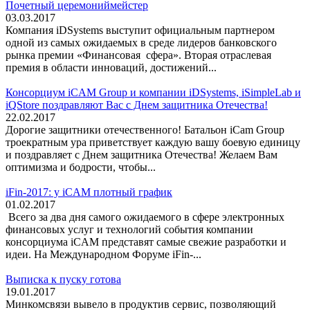
Почетный церемониймейстер
03.03.2017
Компания iDSystems выступит официальным партнером
одной из самых ожидаемых в среде лидеров банковского
рынка премии «Финансовая сфера». Вторая отраслевая
премия в области инноваций, достижений...
Консорциум iCAM Group и компании iDSystems, iSimpleLab и
iQStore поздравляют Вас с Днем защитника Отечества!
22.02.2017
Дорогие защитники отечественного! Батальон iCam Group
троекратным ура приветствует каждую вашу боевую единицу
и поздравляет с Днем защитника Отечества! Желаем Вам
оптимизма и бодрости, чтобы...
iFin-2017: у iCAM плотный график
01.02.2017
Всего за два дня самого ожидаемого в сфере электронных
финансовых услуг и технологий события компании
консорциума iCAM представят самые свежие разработки и
идеи. На Международном Форуме iFin-...
Выписка к пуску готова
19.01.2017
Минкомсвязи вывело в продуктив сервис, позволяющий