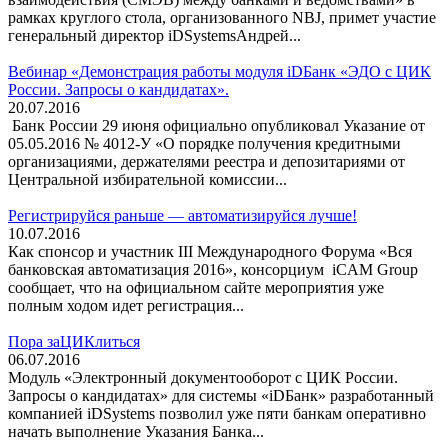
рамках круглого стола, организованного NBJ, примет участие
генеральный директор iDSystemsАндрей...
Вебинар «Демонстрация работы модуля iDБанк «ЭДО с ЦИК
России. Запросы о кандидатах».
20.07.2016
Банк России 29 июня официально опубликовал Указание от
05.05.2016 № 4012-У «О порядке получения кредитными
организациями, держателями реестра и депозитариями от
Центральной избирательной комиссии...
Регистрируйся раньше — автоматизируйся лучше!
10.07.2016
Как спонсор и участник III Международного Форума «Вся
банковская автоматизация 2016», консорциум iCAM Group
сообщает, что на официальном сайте мероприятия уже
полным ходом идет регистрация...
Пора заЦИКлиться
06.07.2016
Модуль «Электронный документооборот с ЦИК России.
Запросы о кандидатах» для системы «iDБанк» разработанный
компанией iDSystems позволил уже пяти банкам оперативно
начать выполнение Указания Банка...