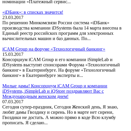
номинации «Платежный сервис...
«iDБанк»: в списках значится!
23.03.2017
По решению Минкомсвязи России система «iDБанк»
производства компании iDSystems была 14 марта внесена в
Единый реестр российских программ для электронных
вычислительных машин и баз данных. По...
iCAM Group на форуме «Технологичный банкинг»
15.03.2017
Консорциум iCAM Group и его компании iSimpleLab и
iDSystems выступят спонсорами Форума «Технологичный
банкинг» в Екатеринбурге. На форуме «Технологичный
банкинг» в Екатеринбурге эксперты и...
Милые дамы! Консорциум iCAM Group и компании
iDSystems, iSimpleLab и iQStore поздравляют Вас с
Международным женским днем!
07.03.2017
Сегодня супер-праздник, Сегодня Женский день, Я знаю,
любят дамы Гвоздику и сирень. Но в марте нет сирени,
Гвоздики не достать. А можно прямо в коде Всю клумбу
прописать. Я сделаю...