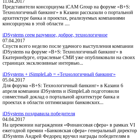
11.04.2017
Представители консорциума iCAM Group на форуме «B+S:
Технологичный банкинг» в Казани рассказали о портальной
архитектуре банка и проектах, реализуемых компаниями
консорциума в этой области ....
iDSystems сеем разумное, доброе, технологичное
07.04.2017
Спустя всего неделю после удачного выступления компании
iDSystems на форуме «B+S: Технологичный банкинг» в
Екатеринбурге, отраслевые СМИ уже опубликовали на своих
страницах эксклюзивные интервью...
iDSystems + iSimpleLab = «Технологичный банкинг»
05.04.2017
Для форума «B+S: Технологичный банкинг» в Казани 6
апреля компании iDSystems и iSimpleLab подготовили
совместный доклад о портальной архитектуре банка и
проектах в области оптимизации банковских...
iDSystems поздравила победителя
04.04.2017
На церемонии награждения «Финансовая сфера» в рамках VI
ежегодной премии «Банковская сфера» генеральный директор
iDSystems Андрей Федорец вручил награды победителям в