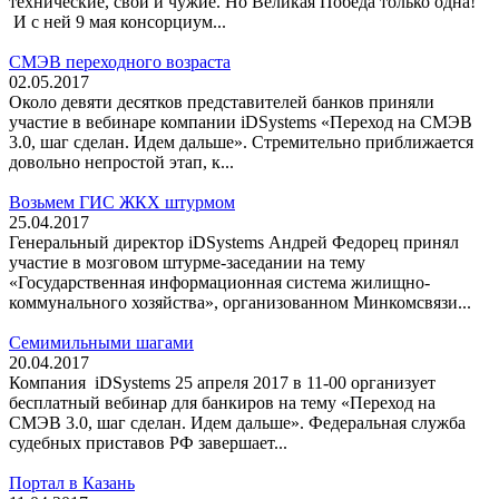
технические, свои и чужие. Но Великая Победа только одна!
И с ней 9 мая консорциум...
СМЭВ переходного возраста
02.05.2017
Около девяти десятков представителей банков приняли
участие в вебинаре компании iDSystems «Переход на СМЭВ
3.0, шаг сделан. Идем дальше». Стремительно приближается
довольно непростой этап, к...
Возьмем ГИС ЖКХ штурмом
25.04.2017
Генеральный директор iDSystems Андрей Федорец принял
участие в мозговом штурме-заседании на тему
«Государственная информационная система жилищно-
коммунального хозяйства», организованном Минкомсвязи...
Семимильными шагами
20.04.2017
Компания iDSystems 25 апреля 2017 в 11-00 организует
бесплатный вебинар для банкиров на тему «Переход на
СМЭВ 3.0, шаг сделан. Идем дальше». Федеральная служба
судебных приставов РФ завершает...
Портал в Казань