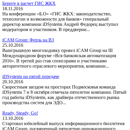
Берите в расчет ГИС ЖКХ
18.11.2016
На конференции «Б.О» «ГИС ЖКХ: законодательство,
технологии и возможности для банков» генеральный
директор компании iDSystems Андрей Федорец выступил
модератором и участником. В преддверии...
iCAM Group: Ферзь на В3
25.10.2016
Выигрышную многоходовку провел iCAM Group на III
Международном форуме «Вся банковская автоматизация
2016». В третий раз став спонсорами и участниками
авторитетного отраслевого мероприятия, компании...
iDSystems на пятой передаче
20.10.2016
Скоростным заездом на просторах Подмосковья команда
iDSystems 7 и 8 октября отмечала пятилетие компании. Пятый
год работы iDSystems, как драйвера отечественного рынка
производства систем для ЭДО...
Ready, Steady, Go!
13.10.2016
Стартовал юбилейный выпуск информационного бюллетеня
iCAM Group, посвященный пятилетию инновационного