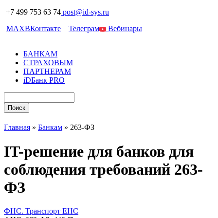
+7 499 753 63 74
post@id-sys.ru
MAX
ВКонтакте
Телеграм
Вебинары
БАНКАМ
СТРАХОВЫМ
ПАРТНЕРАМ
iDБанк PRO
Главная
»
Банкам
»
263-ФЗ
IT-решение для банков для
соблюдения требований 263-
ФЗ
ФНС. Транспорт ЕНС