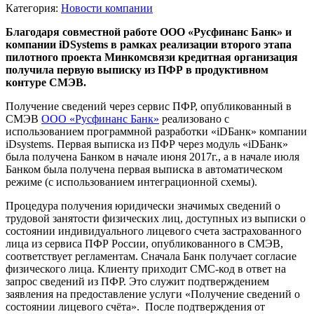
Категория:
Новости компании
Благодаря совместной работе ООО «Русфинанс Банк» и
компании iDSystems в рамках реализации второго этапа
пилотного проекта Минкомсвязи кредитная организация
получила первую выписку из ПФР в продуктивном
контуре СМЭВ.
Получение сведений через сервис ПФР, опубликованный в
СМЭВ
ООО «Русфинанс Банк»
реализовано с
использованием программной разработки «iDБанк» компании
iDsystems. Первая выписка из ПФР через модуль «iDБанк»
была получена Банком в начале июня 2017г., а в начале июля
Банком была получена первая выписка в автоматическом
режиме (с использованием интеграционной схемы).
Процедура получения юридически значимых сведений о
трудовой занятости физических лиц, доступных из выписки о
состоянии индивидуального лицевого счета застрахованного
лица из сервиса ПФР России, опубликованного в СМЭВ,
соответствует регламентам. Сначала Банк получает согласие
физического лица. Клиенту приходит СМС-код в ответ на
запрос сведений из ПФР. Это служит подтверждением
заявления на предоставление услуги «Получение сведений о
состоянии лицевого счёта». После подтверждения от