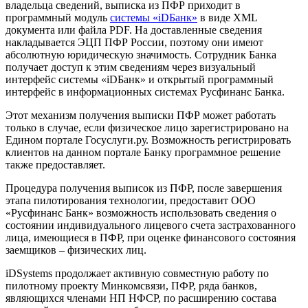
владельца сведений, выписка из ПФР приходит в
программный модуль
системы «iDБанк»
в виде XML
документа или файла PDF. На доставленные сведения
накладывается ЭЦП ПФР России, поэтому они имеют
абсолютную юридическую значимость. Сотрудник Банка
получает доступ к этим сведениям через визуальный
интерфейс системы «iDБанк» и открытый программный
интерфейс в информационных системах Русфинанс Банка.
Этот механизм получения выписки ПФР может работать
только в случае, если физическое лицо зарегистрировано на
Едином портале Госуслуги.ру. Возможность регистрировать
клиентов на данном портале Банку программное решение
также предоставляет.
Процедура получения выписок из ПФР, после завершения
этапа пилотирования технологии, предоставит ООО
«Русфинанс Банк» возможность использовать сведения о
состоянии индивидуального лицевого счета застрахованного
лица, имеющиеся в ПФР, при оценке финансового состояния
заемщиков – физических лиц.
iDSystems продолжает активную совместную работу по
пилотному проекту Минкомсвязи, ПФР, ряда банков,
являющихся членами НП НФСР, по расширению состава