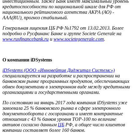
инвестиционным. Также Банк имеет максимальный уровень
кредитоспособности по национальной шкале для РФ от
национального рейтингового агентства АКРА (АО) -
AAA(RU), прогноз стабильный.
Генеральная лицензия ЦБ РФ №1792 от 13.02.2013. Более
подробно о Русфинанс Банке и группе Societe Generale на
www.rusfinancebank.ru
и
www.societegenerale.com
.
О компании iDSystems
iDSystems (ООО «Инновейтив Диджитал Системс»)
специализируется на разработке и распространении на
банковском рынке программных продуктов, обеспечивающих
обмен документами в электронном виде между кредитными
организациями и государственными органами.
По состоянию на январь 2017 года компания iDSystems уже
завоевала 25 % банковского рынка в сфере электронного
документооборота с госорганами и имеет контрактные
отношения с 43 % банков уровня TOP-100 по величине
активов согласно данным
ЦБ
РФ, а общее число клиентов
компании составляет более 160 банков.