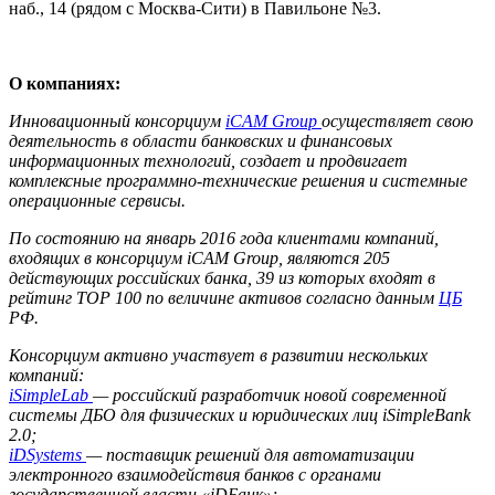
наб., 14 (рядом с Москва-Сити) в Павильоне №3.
О компаниях:
Инновационный консорциум
iCAM Group
осуществляет свою
деятельность в области банковских и финансовых
информационных технологий, создает и продвигает
комплексные программно-технические решения и системные
операционные сервисы.
По состоянию на январь 2016 года клиентами компаний,
входящих в консорциум iCAM Group, являются 205
действующих российских банка, 39 из которых входят в
рейтинг TOP 100 по величине активов согласно данным
ЦБ
РФ.
Консорциум активно участвует в развитии нескольких
компаний:
iSimpleLab
— российский разработчик новой современной
системы ДБО для физических и юридических лиц iSimpleBank
2.0;
iDSystems
— поставщик решений для автоматизации
электронного взаимодействия банков с органами
государственной власти «iDБанк»;