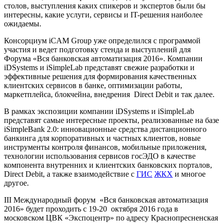
столов, выступления каких спикеров и экспертов были бы
интересны, какие услуги, сервисы и IT-решения наиболее
ожидаемы.
Консорциум iCAM Group уже определился с программой
участия и ведет подготовку стенда и выступлений для
Форума «Вся банковская автоматизация 2016». Компании
iDSystems и iSimpleLab представят свежие разработки и
эффективные решения для формирования качественных
клиентских сервисов в банке, оптимизации работы,
маркетплейса, блокчейна, внедрения Direct Debit и так далее.
В рамках экспозиции компании iDSystems и iSimpleLab
представят самые интересные проекты, реализованные на базе
iSimpleBank 2.0: инновационные средства дистанционного
банкинга для корпоративных и частных клиентов, новые
инструменты контроля финансов, мобильные приложения,
технологии использования сервисов госЭДО в качестве
компонента внутренних и клиентских банковских порталов,
Direct Debit, а также взаимодействие с
ГИС
ЖКХ
и многое
другое.
III Международный форум «Вся банковская автоматизация
2016» будет проходить с 19-20 октября 2016 года в
московском ЦВК «Экспоцентр» по адресу Краснопресненская