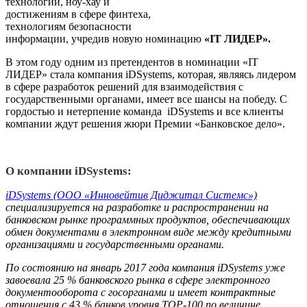
технологий, ноу-хау и
достижениям в сфере финтеха,
технологиям безопасности
информации, учредив новую номинацию
«IT ЛИДЕР».
В этом году одним из претендентов в номинации «IT
ЛИДЕР»
стала компания iDSystems, которая, являясь лидером
в сфере разработок решений для взаимодействия с
государственными органами, имеет все шансы на победу. С
гордостью и нетерпение команда iDSystems и все клиенты
компании ждут решения жюри Премии «Банковское дело».
О компании iDSystems:
iDSystems (ООО «Инновейтив Диджитал Системс»)
специализируется на разработке и распространении на
банковском рынке программных продуктов, обеспечивающих
обмен документами в электронном виде между кредитными
организациями и государственными органами.
По состоянию на январь 2017 года компания iDSystems уже
завоевала 25 % банковского рынка в сфере электронного
документооборота с госорганами и имеет контрактные
отношения с 43 % банков уровня TOP-100 по величине