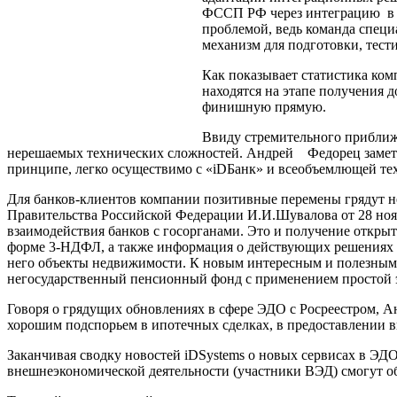
ФССП РФ через интеграцию в к
проблемой, ведь команда специ
механизм для подготовки, тести
Как показывает статистика ком
находятся на этапе получения 
финишную прямую.
Ввиду стремительного приближе
нерешаемых технических сложностей. Андрей Федорец заметил,
принципе, легко осуществимо с «iDБанк» и всеобъемлющей те
Для банков-клиентов компании позитивные перемены грядут не
Правительства Российской Федерации И.И.Шувалова от 28 нояб
взаимодействия банков с госорганами. Это и получение откр
форме 3-НДФЛ, а также информация о действующих решениях о
него объекты недвижимости. К новым интересным и полезным ф
негосударственный пенсионный фонд с применением простой 
Говоря о грядущих обновлениях в сфере ЭДО с Росреестром, 
хорошим подспорьем в ипотечных сделках, в предоставлении вы
Заканчивая сводку новостей iDSystems о новых сервисах в ЭДО
внешнеэкономической деятельности (участники ВЭД) смогут о