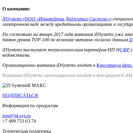
О компании:
iDSystems (ООО «Инновейтив Диджитал Системс»)
специализ
электронном виде между кредитными организациями и госуда
По состоянию на январь 2017 года компания iDSystems уже за
банков уровня TOP-100 по величине активов согласно данным
Ц
iDSystems выступает технологическим партнёром НП Н
СФР
(
ведомствами.
Организационно
компания
iDSystems
входит
в
Консорциум ideas
Компания iDSystems организационно входит в консорциум iCAM
В МАКС
ПОДПИСАТЬСЯ
Информация по продуктам
post@id-sys.ru
+7 499 753 63 74
Техническая поддержка