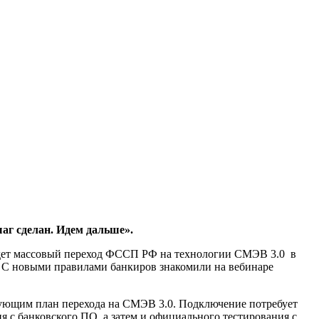
аг сделан. Идем дальше».
рядет массовый переход ФССП РФ на технологии СМЭВ 3.0 в
 С новыми правилами банкиров знакомили на вебинаре
вующим план перехода на СМЭВ 3.0. Подключение потребует
 с банковского ПО, а затем и официального тестирования с