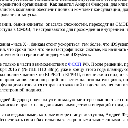
редитной организации. Как заметил Андрей Федорец, для клиен
алистов компании обеспечит полный комплект консультаций, до
рования и запуска.
пании, банки-клиенты, опасаясь сложностей, переходят на СМЭВ 
доступа в СМЭВ, 4 настраиваются для прохождения внутренней и
ния «часа Х», банкам стоит ускориться, тем более, что iDSyste
 что сроки пока что не катастрофически сжатые, но начинать «
хнической и сервисной поддержкой iDSystems.
 только в части взаимодействия с
ФССП
РФ. После решений, пр
ря 2016 г. (№ ИШ-П10-88пр), уже к концу этого года планирую
ытых полных данных по ЕГРЮЛ и ЕГРИП, и выписки из них, и св
 приостановлении операций по счетам налогоплательщиков, по
ункциям относится отправка заявлений на доставку пенсии или
электронной подписи.
Андрей Федорец подчеркнул и немалую заинтересованность
со с
писки о правах на недвижимое имущество и операций с ним, о п
 с госведомствами, которые вскоре станут доступны, Андрей Фед
беспечивать свои обязательства электронными таможенными гар