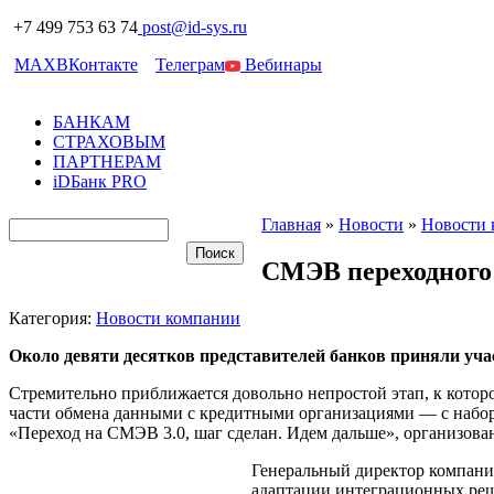
+7 499 753 63 74
post@id-sys.ru
MAX
ВКонтакте
Телеграм
Вебинары
БАНКАМ
СТРАХОВЫМ
ПАРТНЕРАМ
iDБанк PRO
Главная
»
Новости
»
Новости 
СМЭВ переходного 
Категория:
Новости компании
Около девяти десятков представителей банков приняли учас
Стремительно приближается довольно непростой этап, к кото
части обмена данными с кредитными организациями — с набо
«Переход на СМЭВ 3.0, шаг сделан. Идем дальше», организова
Генеральный директор компани
адаптации интеграционных реше