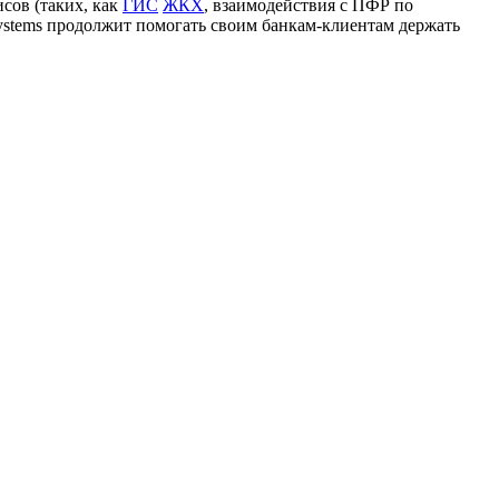
сов (таких, как
ГИС
ЖКХ
, взаимодействия с ПФР по
ystems продолжит помогать своим банкам-клиентам держать