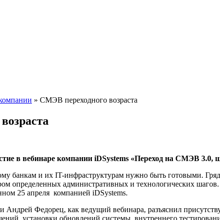
компании
»
СМЭВ переходного возраста
возраста
тие в вебинаре компании iDSystems «Переход на СМЭВ 3.0, ш
рому банкам и их IT-инфраструктурам нужно быть готовыми. Г
ром определенных административных и технологических шагов.
нном 25 апреля компанией iDSystems.
и Андрей Федорец, как ведущий вебинара, разъяснил присутст
ний, установки обновлений системы, внутреннего тестирования