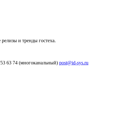
 релизы и тренды гостеха.
753 63 74 (многоканальный)
post@id-sys.ru