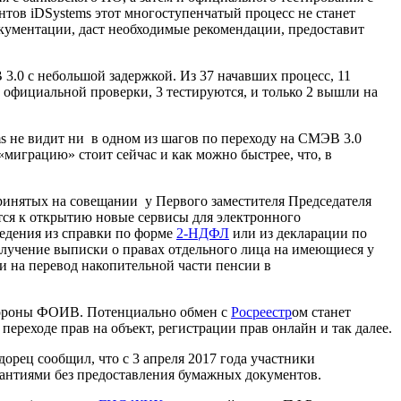
тов iDSystems этот многоступенчатый процесс не станет
кументации, даст необходимые рекомендации, предоставит
3.0 с небольшой задержкой. Из 37 начавших процесс, 11
 официальной проверки, 3 тестируются, и только 2 вышли на
ms не видит ни в одном из шагов по переходу на СМЭВ 3.0
миграцию» стоит сейчас и как можно быстрее, что, в
инятых на совещании у Первого заместителя Председателя
тся к открытию новые сервисы для электронного
едения из справки по форме
2-НДФЛ
или из декларации по
лучение выписки о правах отдельного лица на имеющиеся у
 на перевод накопительной части пенсии в
тороны ФОИВ. Потенциально обмен с
Росреестр
ом станет
ереходе прав на объект, регистрации прав онлайн и так далее.
орец сообщил, что с 3 апреля 2017 года участники
антиями без предоставления бумажных документов.