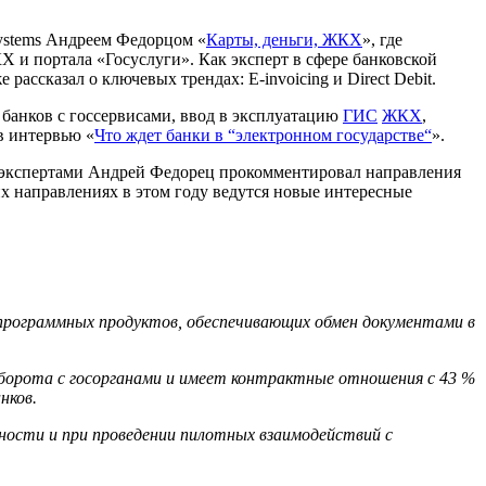
ystems Андреем Федорцом «
Карты, деньги, ЖКХ
», где
 и портала «Госуслуги». Как эксперт в сфере банковской
ассказал о ключевых трендах: E-invoicing и Direct Debit.
банков с госсервисами, ввод в эксплуатацию
ГИС
ЖКХ
,
в интервью «
Что ждет банки в “электронном государстве“
».
и экспертами Андрей Федорец прокомментировал направления
их направлениях в этом году ведутся новые интересные
 программных продуктов, обеспечивающих обмен документами в
ооборота с госорганами и имеет контрактные отношения с 43 %
нков.
ьности и при проведении пилотных взаимодействий с