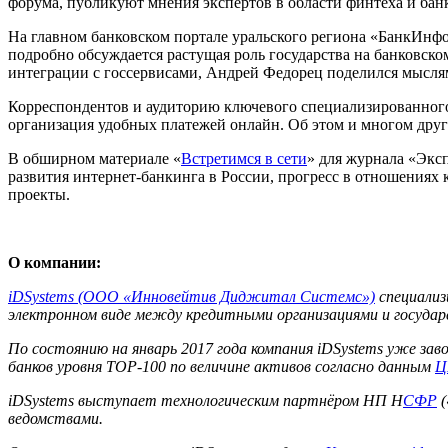
форума, публикуют мнения экспертов в области финтеха и банк
На главном банковском портале уральского региона «БанкИнф
подробно обсуждается растущая роль государства на банковс
интеграции с госсервисами, Андрей Федорец поделился мыслями 
Корреспондентов и аудиторию ключевого специализированного 
организация удобных платежей онлайн. Об этом и многом друг
В обширном материале «
Встретимся в сети
» для журнала «Экс
развития интернет-банкинга в России, прогресс в отношениях к
проекты.
О компании:
iDSystems (ООО «Инновейтив Диджитал Системс»)
специализ
электронном виде между кредитными организациями и госуда
По состоянию на январь 2017 года компания iDSystems уже за
банков уровня TOP-100 по величине активов согласно данным
Ц
iDSystems выступает технологическим партнёром НП Н
СФР
(
ведомствами.