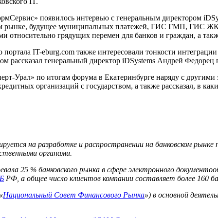
овского IT.
ормСервис» появилось интервью с генеральным директором iDS
ком рынке, будущее муниципальных платежей, ГИС ГМП, ГИС ЖКХ
относительно грядущих перемен для банков и граждан, а также р
портала IT-eburg.com также интересовали тонкости интеграции 
ом рассказал генеральный директор iDSystems Андрей Федорец 
перт-Урал» по итогам форума в Екатеринбурге наряду с другим
редитных организаций с государством, а также рассказал, в как
ируется на разработке и распространении на банковском рынке
рственными органами.
воевала 25 % банковского рынка в сфере электронного документ
Б
РФ, а общее число клиентов компании составляет более 160 ба
«
Национальный Совет Финансового Рынка
») в основной деятел