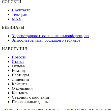
СОЦСЕТИ
ВКонтакте
Телеграм
MAX
ВЕБИНАРЫ
Зарегистрироваться на онлайн-конференцию
Запросить запись прошедшего вебинара
НАВИГАЦИЯ
Новости
Статьи
Отзывы
Команда
Партнеры
Лицензии
Клиенты
О компании
Контакты
Сведения о компании
Персональные данные
127-ФЗ
/
173-ФЗ
/
202-ФЗ
/
218-ФЗ
/
227-ФЗ
/
234-ФЗ
/
260-ФЗ
/
31-Ф