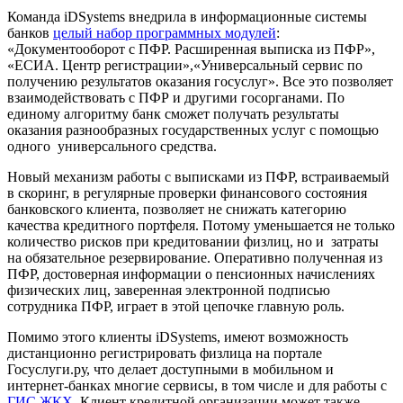
Команда iDSystems внедрила в информационные системы
банков
целый набор программных модулей
:
«Документооборот с ПФР. Расширенная выписка из ПФР»,
«ЕСИА. Центр регистрации»,«Универсальный сервис по
получению результатов оказания госуслуг». Все это позволяет
взаимодействовать с ПФР и другими госорганами. По
единому алгоритму банк сможет получать результаты
оказания разнообразных государственных услуг с помощью
одного универсального средства.
Новый механизм работы с выписками из ПФР, встраиваемый
в скоринг, в регулярные проверки финансового состояния
банковского клиента, позволяет не снижать категорию
качества кредитного портфеля. Потому уменьшается не только
количество рисков при кредитовании физлиц, но и затраты
на обязательное резервирование. Оперативно полученная из
ПФР, достоверная информации о пенсионных начислениях
физических лиц, заверенная электронной подписью
сотрудника ПФР, играет в этой цепочке главную роль.
Помимо этого клиенты iDSystems, имеют возможность
дистанционно регистрировать физлица на портале
Госуслуги.ру, что делает доступными в мобильном и
интернет-банках многие сервисы, в том числе и для работы с
ГИС
ЖКХ
. Клиент кредитной организации может также