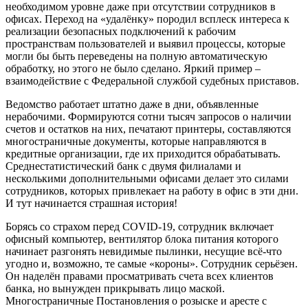
необходимом уровне даже при отсутствии сотрудников в
офисах. Переход на «удалёнку» породил всплеск интереса к
реализации безопасных подключений к рабочим
пространствам пользователей и выявил процессы, которые
могли бы быть переведены на полную автоматическую
обработку, но этого не было сделано. Яркий пример –
взаимодействие с Федеральной службой судебных приставов.
Ведомство работает штатно даже в дни, объявленные
нерабочими. Формируются сотни тысяч запросов о наличии
счетов и остатков на них, печатают принтеры, составляются
многостраничные документы, которые направляются в
кредитные организации, где их приходится обрабатывать.
Среднестатистический банк с двумя филиалами и
несколькими дополнительными офисами делает это силами
сотрудников, которых привлекает на работу в офис в эти дни.
И тут начинается страшная история!
Борясь со страхом перед COVID-19, сотрудник включает
офисный компьютер, вентилятор блока питания которого
начинает разгонять невидимые пылинки, несущие всё-что
угодно и, возможно, те самые «короны». Сотрудник серьёзен.
Он наделён правами просматривать счета всех клиентов
банка, но вынужден прикрывать лицо маской.
Многостраничные Постановления о розыске и аресте с