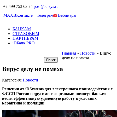
+7 499 753 63 74
post@id-sys.ru
MAX
ВКонтакте
Телеграм
Вебинары
БАНКАМ
СТРАХОВЫМ
ПАРТНЕРАМ
iDБанк PRO
Главная
»
Новости
»
Вирус
делу не помеха
Вирус делу не помеха
Категория:
Новости
Решения от
iDSystems для электронного взаимодействия с
ФССП России и другими госорганами помогут банкам
вести эффективную удаленную работу в условиях
карантина и изоляции.