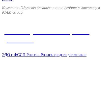
Компания iDSystems организационно входит в консорциум
iCAM Group.
Упомянутые в материале
решения
ЭДО с ФССП России. Розыск средств должников
Все продукты