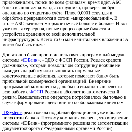
приложениями, поиск по всем филиалам, время идёт. АБС
банка выполняет команды сотрудника, проверяя любую
операцию по открытию счёта. Плюс 0,0001 секунды к
обработке превращаются в сотни «микродобавлений». В
итоге АБС начинает «тормозить» всё больше и больше. И вот
уже новая серверная, новые процессорные ёмкости и
устройства хранения со всей дополнительной
инфраструктурой. Всего-то 65 млн капитальных вложений! А
могло бы быть иначе…
Достаточно было просто использовать программный модуль
системы «
iDБанк
». «ЭДО с ФССП России. Розыск средств
должников», который позволил бы сотруднику вообще не
выходить на работу или выполнять нормальные
конструктивные действия, которые помогают банку быть
прибыльной коммерческой организацией. Внедрение
программной компоненты дало бы возможность перевести
всю работу с
ФССП
России в абсолютно автоматический
режим. Вмешательство оператора потребовалось бы только в
случае формирования действий по особо важным клиентам.
iDSystems
реализовала подобный функционал уже в более
полусотни банков. Поэтому компания уверена, что внедрение
системы «iDБанк» (программного решения по автоматизации
документооборота с Федеральными органами России)