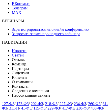
ВКонтакте
Телеграм
MAX
ВЕБИНАРЫ
Зарегистрироваться на онлайн-конференцию
Запросить запись прошедшего вебинара
НАВИГАЦИЯ
Новости
Статьи
Отзывы
Команда
Партнеры
Лицензии
Клиенты
О компании
Контакты
Сведения о компании
Персональные данные
127-ФЗ
/
173-ФЗ
/
202-ФЗ
/
218-ФЗ
/
227-ФЗ
/
234-ФЗ
/
260-ФЗ
/
31-
ФЗ
/
311-П
/
41-ФЗ
/
115-ФЗ
/
229-ФЗ
/
417-ФЗ
/
230-ФЗ
/
438-ФЗ
/