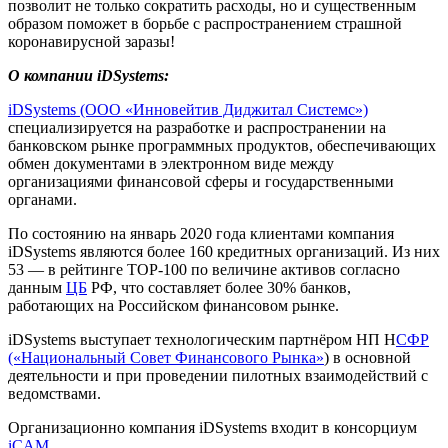
позволит не только сократить расходы, но и существенным
образом поможет в борьбе с распространением страшной
коронавирусной заразы!
О компании iDSystems:
iDSystems (ООО «Инновейтив Диджитал Системс»)
специализируется на разработке и распространении на
банковском рынке программных продуктов, обеспечивающих
обмен документами в электронном виде между
организациями финансовой сферы и государственными
органами.
По состоянию на январь 2020 года клиентами компания
iDSystems являются более 160 кредитных организаций. Из них
53 — в рейтинге TOP-100 по величине активов согласно
данным
ЦБ
РФ, что составляет более 30% банков,
работающих на Российском финансовом рынке.
iDSystems выступает технологическим партнёром НП Н
СФР
(«Национальный Совет Финансового Рынка»
) в основной
деятельности и при проведении пилотных взаимодействий с
ведомствами.
Организационно компания iDSystems входит в консорциум
iCAM