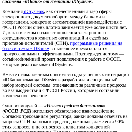
системы «
iDБанк» от компании
iDSystems.
Компания
iDSystems
, как отечественный лидер сферы
электронного документооборота между банками и
госорганами, конкретно автоматизацией взаимодействия с
ФССП России очень плотно занимается уже более шести лет.
И, как и в самом начале становления электронного
сотрудничества кредитных организаций и судебных
приставов-исполнителей (СПИ),
программные решения на
базе системы «iDБанк»
в нынешнее время остаются
прогрессивными и эффективными. Подтверждение тому —
сотый-юбилейный проект подключения к работе с ФССП,
который реализовывает iDSystems.
Вместе с накопленным опытом за годы успешных интеграций
«iDБанк» команда iDSystems разработала и специальный
набор модулей системы, отвечающих за различные процессы
во взаимодействии с ФССП России, которые и составили
комплексное решение.
Один из модулей —
«Розыск средств должников»
(ФССП_РСД)
исполняет обязательное взаимодействие.
Согласно требованиям регулятора, банки должны отвечать на
запросы СПИ на розыск средств должников, даже если 90%
этих запросов и не относятся к клиентам конкретной