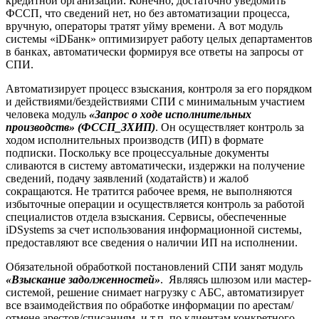
кредитной организации. Конечно, достаточно уведомить
ФССП, что сведений нет, но без автоматизации процесса,
вручную, операторы тратят уйму времени. А вот модуль
системы «iDБанк» оптимизирует работу целых департаментов
в банках, автоматически формируя все ответы на запросы от
СПИ.
Автоматизирует процесс взыскания, контроля за его порядком
и действиями/бездействиями СПИ с минимальным участием
человека модуль
«Запрос о ходе исполнительных
производств» (ФССП_ЗХИП)
. Он осуществляет контроль за
ходом исполнительных производств (ИП) в формате
подписки. Поскольку все процессуальные документы
сливаются в систему автоматически, издержки на получение
сведений, подачу заявлений (ходатайств) и жалоб
сокращаются. Не тратится рабочее время, не выполняются
избыточные операции и осуществляется контроль за работой
специалистов отдела взыскания. Сервисы, обеспеченные
iDSystems за счет использования информационной системы,
предоставляют все сведения о наличии ИП на исполнении.
Обязательной обработкой постановлений СПИ занят модуль
«Взыскание задолженностей»
. Являясь шлюзом или мастер-
системой, решение снимает нагрузку с АБС, автоматизирует
все взаимодействия по обработке информации по арестам/
отмене арестов/списаниям и т.п. по клиентам конкретного