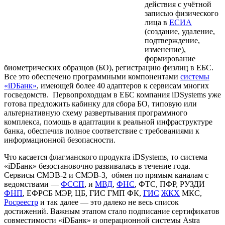
действия с учётной
записью физического
лица в
ЕСИА
(создание, удаление,
подтверждение,
изменение),
формирование
биометрических образцов (БО), регистрацию физлиц в ЕБС.
Все это обеспечено программными компонентами
системы
«iDБанк»
, имеющей более 40 адаптеров к сервисам многих
госведомств. Первопроходцам в ЕБС компания iDSystems уже
готова предложить кабинку для сбора БО, типовую или
альтернативную схему развертывания программного
комплекса, помощь в адаптации к реальной инфраструктуре
банка, обеспечив полное соответствие с требованиями к
информационной безопасности.
Что касается флагманского продукта iDSystems, то система
«iDБанк» безостановочно развивалась в течение года.
Сервисы СМЭВ-2 и СМЭВ-3, обмен по прямым каналам с
ведомствами —
ФССП
, и
МВД
,
ФНС
, ФТС, ПФР, РУЗДИ
ФНП
, ЕФРСБ МЭР, ЦБ, ГИС ГМП ФК,
ГИС
ЖКХ
МКС,
Росреестр
и так далее — это далеко не весь список
достижений. Важным этапом стало подписание сертификатов
совместимости «iDБанк» и операционной системы Astra