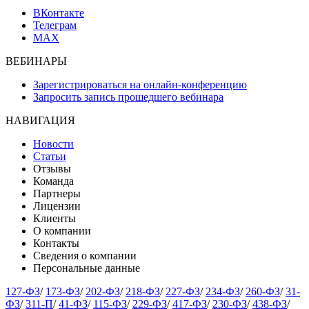
ВКонтакте
Телеграм
MAX
ВЕБИНАРЫ
Зарегистрироваться на онлайн-конференцию
Запросить запись прошедшего вебинара
НАВИГАЦИЯ
Новости
Статьи
Отзывы
Команда
Партнеры
Лицензии
Клиенты
О компании
Контакты
Сведения о компании
Персональные данные
127-ФЗ
/
173-ФЗ
/
202-ФЗ
/
218-ФЗ
/
227-ФЗ
/
234-ФЗ
/
260-ФЗ
/
31-
ФЗ
/
311-П
/
41-ФЗ
/
115-ФЗ
/
229-ФЗ
/
417-ФЗ
/
230-ФЗ
/
438-ФЗ
/