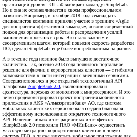
организаций уровня ТОП-50 выбирает команду iSimpleLab.
Но и она не останавливается в своем профессиональном
развитии. Например, в октябре 2018 года семнадцать
специалистов компании приняли участие в тренинге «Agile
для построения эффективной команды», освоив современный
подход для организации работы и распределения усилий,
выполнения проектов в срок. Это стало важным и
своевременным шагом, который повысил скорость разработки
ПО, сделал iSimpleLab еще более востребованным на рынке.
А в течение года новинок было выпущено достаточное
количество. Так, осенью 2018 года появилось портальное
решение для физлиц и корпоративных клиентов — с гибкими
возможностями в части интеграции с внешними сервисами.
Совершенствовался и рос открытый технологичный API
платформы
iSimpleBank 2.0
, эволюционировала и
архитектура, переходя от монолитов к микросервисам. И это
четко продемонстрировал проект построения мобильного
приложения в АКБ «Алмазэргиэнбанк» АО, где система
мобильных клиентских сервисов была создана благодаря
эффективному использованию открытого технологичного
API. Наличие гибких интеграционных интерфейсов
iSimpleBank 2.0 позволили ПАО «МИнБанк» осуществить
массовую миграцию корпоративных клиентов в новую
систему ДБО, а также запустить мобильное приложение для