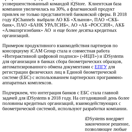
усовершенствованный командой iQStore. Клиентская база
компании увеличилась на 30%, а флагманский продукт
привлек не только представителей банковской сферы. В 2018
году iQChannels выбрали АО КБ «Хлынов», ПАО «СКБ-
банк», ПАО «БАНК УРАЛСИБ», АО «АБ «РОССИЯ», АКБ
«Алмазэргиэнбанк» АО и еще более десятка кредитных
организаций.
Примером продуктивного взаимодействия партнеров по
консорциуму iCAM Group стала и совместная работа
«Интерактивной цифровой подписи» («ИЦП») и iDSystems
для организации в банках сбора биометрических образцов,
автоматизированного обмена документами с
ЕПГУ
для
регистрации физических лиц в Единой биометрической
системе (ЕБС) с использованием партнерских программно-
аппаратных комплексов.
Подчеркнем, что интеграция банков с ЕБС стала главной
задачей для iDSystems в 2018 году. На сегодняшний день более
половины кредитных организаций, взаимодействующих с
биометрической системой, используют разработки компании.
iDSystems внедряет
законченное решение,
позволяющее любые