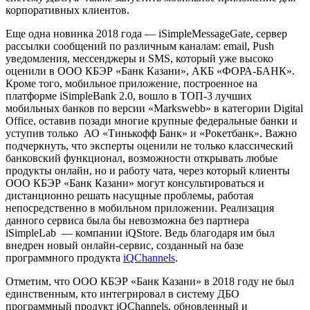
корпоративных клиентов.
Еще одна новинка 2018 года — iSimpleMessageGate, сервер
рассылки сообщений по различным каналам: email, Push
уведомления, мессенджеры и SMS, который уже высоко
оценили в ООО КБЭР «Банк Казани», АКБ «ФОРА-БАНК».
Кроме того, мобильное приложение, построенное на
платформе iSimpleBank 2.0, вошло в ТОП-3 лучших
мобильных банков по версии «Markswebb» в категории Digital
Оffice, оставив позади многие крупные федеральные банки и
уступив только АО «Тинькофф Банк» и «Рокетбанк». Важно
подчеркнуть, что эксперты оценили не только классический
банковский функционал, возможности открывать любые
продукты онлайн, но и работу чата, через который клиенты
ООО КБЭР «Банк Казани» могут консультироваться и
дистанционно решать насущные проблемы, работая
непосредственно в мобильном приложении. Реализация
данного сервиса была бы невозможна без партнера
iSimpleLab — компании iQStore. Ведь благодаря им был
внедрен новый онлайн-сервис, созданный на базе
программного продукта
iQChannels
.
Отметим, что ООО КБЭР «Банк Казани» в 2018 году не был
единственным, кто интегрировал в систему ДБО
программный продукт iQChannels, обновленный и