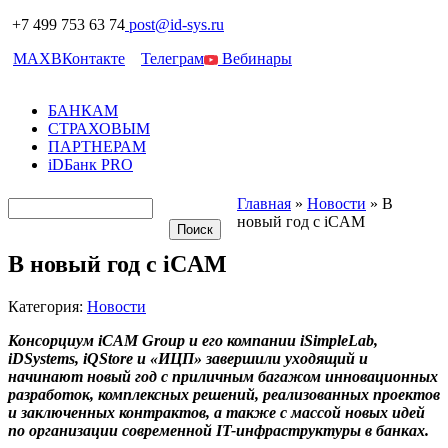
+7 499 753 63 74
post@id-sys.ru
MAX
ВКонтакте
Телеграм
Вебинары
БАНКАМ
СТРАХОВЫМ
ПАРТНЕРАМ
iDБанк PRO
Главная
»
Новости
»
В
новый год с iCAM
В новый год с iCAM
Категория:
Новости
Консорциум
iCAM
Group и его компании
iSimpleLab,
iDSystems,
iQStore и «ИЦП» завершили уходящий и
начинают новый год с приличным багажом инновационных
разработок, комплексных решений, реализованных проектов
и заключенных контрактов, а также с массой новых идей
по организации современной
IT-инфраструктуры в банках.