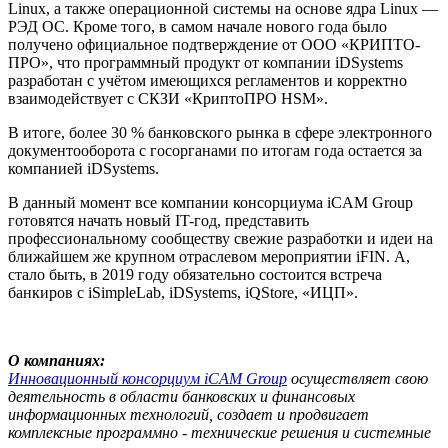
Linux, а также операционной системы на основе ядра Linux —
РЭД ОС.
Кроме того, в самом начале нового года было
получено официальное подтверждение от ООО «КРИПТО-
ПРО», что программный продукт от компании iDSystems
разработан с учётом имеющихся регламентов и корректно
взаимодействует с СКЗИ «КриптоПРО HSM».
В итоге, более 30 % банковского рынка в сфере электронного
документооборота с госорганами по итогам года остается за
компанией iDSystems.
В данный момент все компании консорциума iCAM Group
готовятся начать новый IT-год, представить
профессиональному сообществу свежие разработки и идеи на
ближайшем же крупном отраслевом мероприятии iFIN. А,
стало быть, в 2019 году обязательно состоится встреча
банкиров с iSimpleLab, iDSystems, iQStore, «ИЦП».
О компаниях:
Инновационный консорциум iCAM Group
осуществляет свою
деятельность в области банковских и финансовых
информационных технологий, создает и продвигает
комплексные программно - технические решения и системные