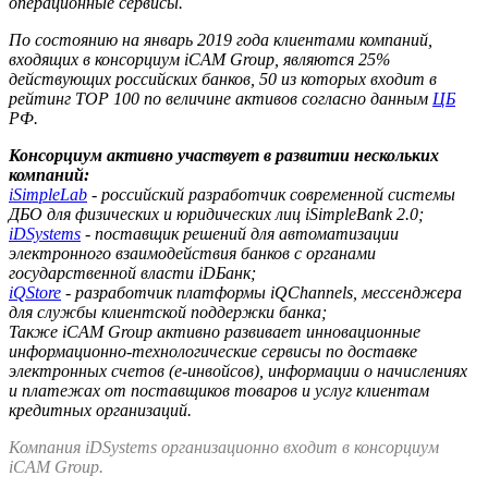
операционные сервисы.
По состоянию на январь 2019 года клиентами компаний,
входящих в консорциум iCAM Group, являются 25%
действующих российских банков, 50 из которых входит в
рейтинг TOP 100 по величине активов согласно данным
ЦБ
РФ.
Консорциум активно участвует в развитии нескольких
компаний:
iSimpleLab
- российский разработчик современной системы
ДБО для физических и юридических лиц iSimpleBank 2.0;
iDSystems
- поставщик решений для автоматизации
электронного взаимодействия банков с органами
государственной власти iDБанк;
iQStore
- разработчик платформы iQChannels, мессенджера
для службы клиентской поддержки банка;
Также iCAM Group активно развивает инновационные
информационно-технологические сервисы по доставке
электронных счетов (е-инвойсов), информации о начислениях
и платежах от поставщиков товаров и услуг клиентам
кредитных организаций.
Компания iDSystems организационно входит в консорциум
iCAM Group.