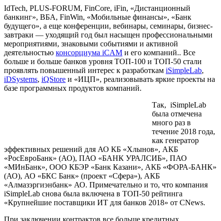
IdTech, PLUS-FORUM, FinCore, iFin, «Дистанционный
банкинг», ВБА, FinWin, «Мобильные финансы», «Банк
будущего», а еще конференции, вебинары, семинары, бизнес-
завтраки — уходящий год был насыщен профессиональными
мероприятиями, знаковыми событиями и активной
деятельностью
консорциума iCAM
и его компаний.. Все
больше и больше банков уровня ТОП-100 и ТОП-50 стали
проявлять повышенный интерес к разработкам
iSimpleLab
,
iDSystems
,
iQStore
и «ИЦП», реализовывать яркие проекты на
базе программных продуктов компаний.
Так, iSimpleLab
была отмечена
много раз в
течение 2018 года,
как генератор
эффективных решений для АО КБ «Хлынов», АКБ
«РосЕвроБанк» (АО), ПАО «БАНК УРАЛСИБ», ПАО
«МИнБанк», ООО КБЭР «Банк Казани», АКБ «ФОРА-БАНК»
(АО), АО «БКС Банк» (проект «Сфера»), АКБ
«Алмазэргиэнбанк» АО. Примечательно и то, что компания
iSimpleLab снова была включена в ТОП-50 рейтинга
«Крупнейшие поставщики ИТ для банков 2018» от CNews.
При заключении контрактов все больше кредитных