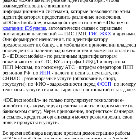
рамках можно завести разные идентификаторы, чтобы
взаимодействовать с внешними
информационными системами, которые позволяют по этим
идентификаторам предоставить различные начисления.
«iDDirect мобайл», взаимодействуя с системой «iDБанк» от
компании iDSystems
, автоматически связан с сервисами
поставщиков начислений — ГИС ГМП,
ГИС
ЖКХ
и другими.
Они формируют начисления, по идентификатору
предоставляют их банку, а в мобильном приложении владелец
оповещается о наличии задолженностей и может их оплатить.
В «iDDirect мобайл» по различным идентификаторам
оплачиваются: по СТС, ВУ - штрафы ГИБДД и оператора
ППП Москвы, по госномеру АТС - штрафы операторов ППП
регионов РФ, по
ИНН
- налоги и пени за неуплату, по
СНИЛС - разнообразные услуги (образование, спорт,
госуслуги), по ФИО - задолженности перед
ФССП
, по номеру
телефона - услуги связи на тарифах с постоплатой и так далее.
«iDDirect мобайл» не только популяризует технологии е-
инвойсинга, аккумулируя средства клиента в одном месте (на
банковском счету). Через приложение, посредством баннеров
и ссылок, кредитная организация может рекламировать свои
новые продукты и услуги.
Во время вебинара ведущие провели демонстрацию работы
«iDDirect мобайл», запустив эмулятор системы для Android.