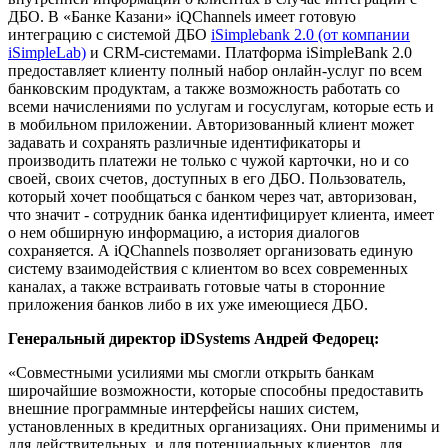
ДБО. В «Банке Казани» iQChannels имеет готовую
интеграцию с системой ДБО
iSimplebank 2.0 (от компании
iSimpleLab)
и CRM-системами. Платформа iSimpleBank 2.0
предоставляет клиенту полный набор онлайн-услуг по всем
банковским продуктам, а также возможность работать со
всеми начислениями по услугам и госуслугам, которые есть и
в мобильном приложении. Авторизованный клиент может
задавать и сохранять различные идентификаторы и
производить платежи не только с чужой карточки, но и со
своей, своих счетов, доступных в его ДБО. Пользователь,
который хочет пообщаться с банком через чат, авторизован,
что значит - сотрудник банка идентифицирует клиента, имеет
о нем обширную информацию, а история диалогов
сохраняется. А iQChannels позволяет организовать единую
систему взаимодействия с клиентом во всех современных
каналах, а также встраивать готовые чаты в сторонние
приложения банков либо в их уже имеющиеся ДБО.
Генеральный директор iDSystems Андрей Федорец:
«Совместными усилиями мы смогли открыть банкам
широчайшие возможности, которые способны предоставить
внешние программные интерфейсы наших систем,
установленных в кредитных организациях. Они применимы и
для действительных, и для потенциальных клиентов, для