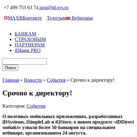
+7 499 753 63 74
post@id-sys.ru
MAX
ВКонтакте
Телеграм
Вебинары
БАНКАМ
СТРАХОВЫМ
ПАРТНЕРАМ
iDБанк PRO
Главная
»
Новости
»
События
»
Срочно к директору!
Срочно к директору!
Категория:
События
О полезных мобильных приложениях, разработанных
iDSystems, iSimpleLab и iQStore, о новом продукте «iDDirect
мобайл» узнали более 50 банкиров на специальном
вебинаре, организованном 24 августа.