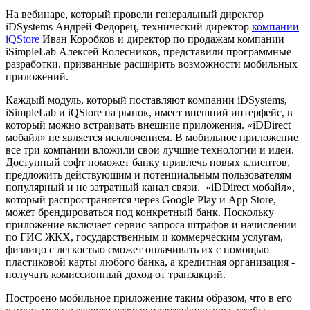
На вебинаре, который провели генеральный директор
iDSystems Андрей Федорец, технический директор
компании
iQStore
Иван Коробков и директор по продажам компании
iSimpleLab Алексей Колесников, представили программные
разработки, призванные расширить возможности мобильных
приложений.
Каждый модуль, который поставляют компании iDSystems,
iSimpleLab и iQStore на рынок, имеет внешний интерфейс, в
который можно встраивать внешние приложения. «iDDirect
мобайл» не является исключением. В мобильное приложение
все три компании вложили свои лучшие технологии и идеи.
Доступный софт поможет банку привлечь новых клиентов,
предложить действующим и потенциальным пользователям
популярный и не затратный канал связи. «iDDirect мобайл»,
который распространяется через Google Play и App Store,
может брендироваться под конкретный банк. Поскольку
приложение включает сервис запроса штрафов и начислении
по ГИС ЖКХ, государственным и коммерческим услугам,
физлицо с легкостью сможет оплачивать их с помощью
пластиковой карты любого банка, а кредитная организация -
получать комиссионный доход от транзакций.
Построено мобильное приложение таким образом, что в его