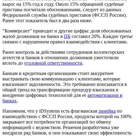
вырос на 15% год к году. Около 15% обращений судебные
приставы посчитали обоснованными, следует из данных
Федеральной службы судебных приставов (ФССП России).
Ранее этот показатель был в два раза ниже.
"Коммерсант" приводит и другие цифры: доля обоснованных
жалоб должников на банки в
ЦБ
составил 20%. Каждое третье
связано с нарушением правил взаимодействия с клиентами.
Ранее контроль за действиями сотрудников коллекторских
агентств и банков в отношении должников ужесточили
вплоть до
уголовной ответственности
.
Банкам и кредитным организациям стоит аккуратнее
выстраивать свою коммуникацию с клиентами, которые
взыскивают задолженности. Это требование вписывается в
общий тренд на трансформацию процедур взыскания и
внедрение цифровых технологий для ее
автоматизации в
банках
.
Напомним, что у iDSystems есть флагманская
линейка
по
взаимодействию с ФССП России, продукты которой на 100%
закрывают все потребности организаций по обмену
информацией с ведомством. Решения разработчика уже
внедрили ряд банков, и они показывают свою эффективность