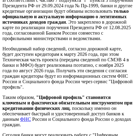
В соответствии с частью 7 подпункта "г" пункта 3 Поручений
Президента РФ от 29.09.2024 года № Пр-1999, банки и другие
кредитные организации будут обязаны использовать
только
официальную и актуальную информацию о легитимных
источниках доходов граждан
. Это закреплено в дорожной
карте по реализации поручения Президента РФ от 12.08.2025
года, согласованной Банком России совместно с
профильными министерствами и ведомствами.
Необходимый набор сведений, согласно дорожной карте,
будет доступен кредиторам к марту 2026 года, при этом
Техническая часть проекта (передача сведений по СМЭВ 4 в
банки и МФО) будет реализована поэтапно, с ноября 2025
года по август 2026 года. Получать эти сведения с согласия
граждан кредиторы будут из информационных систем ФНС
России и Социального фонда России через сервис "Цифровой
профиль".
Таким образом,
"Цифровой профиль" становится
ключевым и фактически обязательным инструментом при
кредитовании физических лиц
, поскольку именно он
обеспечивает быстрый и удостоверенный доступ банков к
данным
ФНС
России и Социального фонда России о доходах
граждан.
Сегодня банки могут реализовать работу с "Цифровым