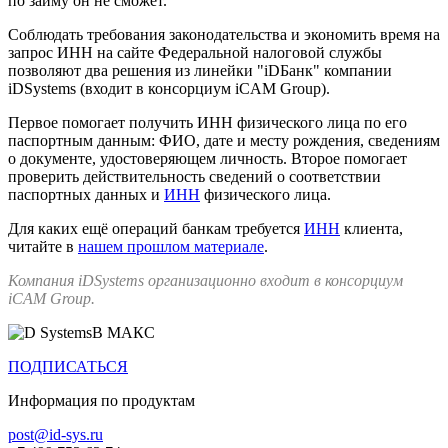
по займу он не сможет.
Соблюдать требования законодательства и экономить время на
запрос ИНН на сайте Федеральной налоговой службы
позволяют два решения из линейки "iDБанк" компании
iDSystems (входит в консорциум iCAM Group).
Первое помогает получить ИНН физического лица по его
паспортным данным: ФИО, дате и месту рождения, сведениям
о документе, удостоверяющем личность. Второе помогает
проверить действительность сведений о соответствии
паспортных данных и
ИНН
физического лица.
Для каких ещё операций банкам требуется
ИНН
клиента,
читайте в
нашем прошлом материале
.
Компания iDSystems организационно входит в консорциум
iCAM Group.
В МАКС
ПОДПИСАТЬСЯ
Информация по продуктам
post@id-sys.ru