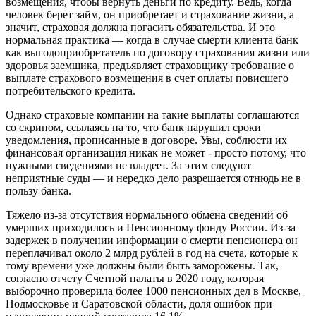
возмещения, чтобы вернуть деньги по кредиту. Ведь, когда
человек берет займ, он приобретает и страхование жизни, а
значит, страховая должна погасить обязательства. И это
нормальная практика — когда в случае смерти клиента банк
как выгодоприобретатель по договору страхования жизни или
здоровья заемщика, предъявляет страховщику требование о
выплате страхового возмещения в счет оплаты повисшего
потребительского кредита.
Однако страховые компании на такие выплаты соглашаются
со скрипом, ссылаясь на то, что банк нарушил сроки
уведомления, прописанные в договоре. Увы, соблюсти их
финансовая организация никак не может - просто потому, что
нужными сведениями не владеет. За этим следуют
неприятные суды — и нередко дело разрешается отнюдь не в
пользу банка.
Тяжело из-за отсутствия нормального обмена сведений об
умерших приходилось и Пенсионному фонду России. Из-за
задержек в получении информации о смерти пенсионера он
переплачивал около 2 млрд рублей в год на счета, которые к
тому времени уже должны были быть заморожены. Так,
согласно отчету Счетной палаты в 2020 году, которая
выборочно проверила более 1000 пенсионных дел в Москве,
Подмосковье и Саратовской области, доля ошибок при