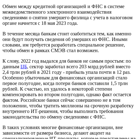
Обмен между кредитной организацией и ФНС в системе
межведомственного электронного взаимодействия
сведениями о снятии умершего физлица с учета в налоговом
органе начнется с 18 мая 2023 года.
В течение месяца банкам стоит озаботиться тем, как именно
они будут получать сведения об умерших из ФНС. Иными
словами, им требуется разработать специальное решение,
чтобы обмен в рамках СМЭВ стал возможен.
К слову, 2022 год выдался для банков не самым простым: по
данным
ЦБ
, сектор заработал всего 203 млрд рублей вместо
2,4 трлн рублей в 2021 году - прибыль упала почти в 12 раз.
Особенно убыточным для финансовых организаций стало
первое полугодие, когда потери банков составили 1,5 трлн
рублей. К счастью, их удалось в некоторой степени
компенсировать во втором полугодии, однако факт остается
фактом. Российские банки сейчас совершенно не в том
положении, чтобы тратить миллионы на срочную разработку
внутреннего ИТ-решения, чтобы выполнить требования
законодательства по обмену сведениями с ФНС.
В таких условиях многие финансовые организации, вне
зависимости от размера бизнеса, делают акцент на
специализированные ИТ-продукты, которые представлены на