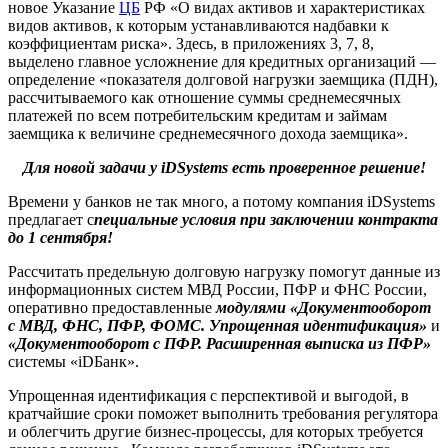
новое Указание
ЦБ
РФ «О видах активов и характеристиках
видов активов, к которым устанавливаются надбавки к
коэффициентам риска». Здесь, в приложениях 3, 7, 8,
выделено главное усложнение для кредитных организаций —
определение «показателя долговой нагрузки заемщика (ПДН),
рассчитываемого как отношение суммы среднемесячных
платежей по всем потребительским кредитам и займам
заемщика к величине среднемесячного дохода заемщика».
Для новой задачи у
iDSystems есть проверенное решение!
Времени у банков не так много, а потому компания iDSystems
предлагает с
пециальные условия при заключении контракта
до 1 сентября!
Рассчитать предельную долговую нагрузку помогут данные из
информационных систем МВД России, ПФР и ФНС России,
оперативно предоставленные
модулями «Документооборот
с МВД, ФНС, ПФР, ФОМС.
Упрощенная идентификация»
и
«Документооборот с ПФР. Расширенная выписка из ПФР»
системы
«iDБанк».
Упрощенная идентификация с перспективой и выгодой, в
кратчайшие сроки поможет выполнить требования регулятора
и облегчить другие бизнес-процессы, для которых требуется