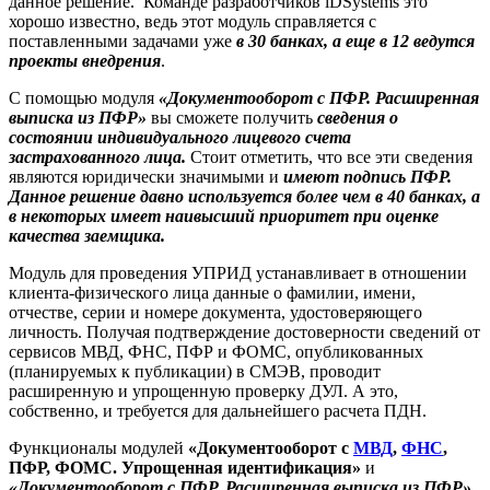
данное решение. Команде разработчиков iDSystems это
хорошо известно, ведь этот модуль справляется с
поставленными задачами уже
в 30 банках, а еще в 12 ведутся
проекты внедрения
.
С помощью модуля
«Документооборот с ПФР. Расширенная
выписка из ПФР»
вы сможете получить
сведения о
состоянии индивидуального лицевого счета
застрахованного лица.
Стоит отметить, что все эти сведения
являются юридически значимыми и
имеют подпись ПФР.
Данное решение давно используется более чем в 40 банках, а
в некоторых имеет наивысший приоритет при оценке
качества заемщика.
Модуль для проведения УПРИД
устанавливает в отношении
клиента-физического лица данные о фамилии, имени,
отчестве, серии и номере документа, удостоверяющего
личность. Получая подтверждение достоверности сведений от
сервисов МВД, ФНС, ПФР и ФОМС, опубликованных
(планируемых к публикации) в СМЭВ, проводит
расширенную и упрощенную проверку ДУЛ. А это,
собственно, и требуется для дальнейшего расчета ПДН.
Функционалы модулей
«Документооборот с
МВД
,
ФНС
,
ПФР, ФОМС. Упрощенная идентификация»
и
«Документооборот с ПФР. Расширенная выписка из ПФР»