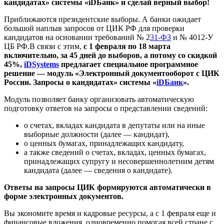
кандидатах» системы «iDБанк» и сделай верный выбор!
Приближаются президентские выборы. А банки ожидает
большой наплыв запросов от ЦИК РФ для проверки
кандидатов на основании требований № 2
31-ФЗ
и № 4012-У
ЦБ РФ.В связи с этим,
с 1 февраля по 18 марта
включительно, за 45 дней до выборов, а потому со скидкой
45%,
iDSystems
предлагает специальное программное
решение — модуль «Электронный документооборот с ЦИК
России. Запросы о кандидатах» системы «
iDБанк
».
Модуль позволяет банку организовать автоматическую
подготовку ответов на запросы о представлении сведений:
о счетах, вкладах кандидата в депутаты или на иные
выборные должности (далее — кандидат),
о ценных бумагах, принадлежащих кандидату,
а также сведений о счетах, вкладах, ценных бумагах,
принадлежащих супругу и несовершеннолетним детям
кандидата (далее — сведения о кандидате).
Ответы на запросы ЦИК формируются автоматически в
форме электронных документов.
Вы экономите время и кадровые ресурсы, а с 1 февраля еще и
финансовые вложения, одновременно помогая всей стране с