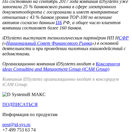
По состоянию на сентябрь 2017 года компания iDSystems уже
завоевала 25 % банковского рынка в сфере электронного
документооборота с госорганами и имеет контрактные
отношения с 43 % банков уровня TOP-100 по величине
активов согласно данным
ЦБ
РФ, а общее число клиентов
компании составляет более 160 банков.
iDSystems выступает технологическим партнёром НП Н
СФР
(«
Национальный Совет Финансового Рынка
») в основной
деятельности и при проведении пилотных взаимодействий с
ведомствами.
Организационно компания iDSystems входит в
Консорциум
ideas Consulting and Management Group (iCAM Group)
Компания iDSystems организационно входит в консорциум
iCAM Group.
В МАКС
ПОДПИСАТЬСЯ
Информация по продуктам
post@id-sys.ru
+7 499 753 63 74