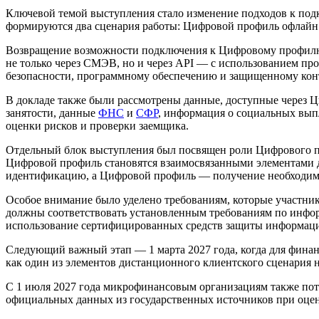
Ключевой темой выступления стало изменение подходов к по
формируются два сценария работы: Цифровой профиль офлайн
Возвращение возможности подключения к Цифровому профилю 
не только через СМЭВ, но и через API — с использованием пр
безопасности, программному обеспечению и защищенному конт
В докладе также были рассмотрены данные, доступные через
занятости, данные
ФНС
и
СФР
, информация о социальных выпл
оценки рисков и проверки заемщика.
Отдельный блок выступления был посвящен роли Цифрового п
Цифровой профиль становятся взаимосвязанными элементами
идентификацию, а Цифровой профиль — получение необходимы
Особое внимание было уделено требованиям, которые участни
должны соответствовать установленным требованиям по инфо
использование сертифицированных средств защиты информаци
Следующий важный этап — 1 марта 2027 года, когда для фина
как один из элементов дистанционного клиентского сценария
С 1 июля 2027 года микрофинансовым организациям также потр
официальных данных из государственных источников при оцен