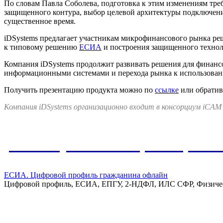
По словам Павла Соболева, подготовка к этим изменениям тре
защищенного контура, выбор целевой архитектуры подключен
существенное время.
iDSystems предлагает участникам микрофинансового рынка ре
к типовому решению
ЕСИА
и построения защищенного технол
Компания iDSystems продолжит развивать решения для финанс
информационными системами и перехода рынка к использован
Получить презентацию продукта можно по
ссылке
или обрати
Компания iDSystems организационно входит в консорциум iCAM
Упомянутые в материале реше
ЕСИА. Цифровой профиль гражданина офлайн
Цифровой профиль, ЕСИА, ЕПГУ, 2-НДФЛ, ИЛС СФР, Физиче