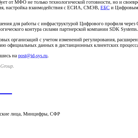
бует от МФО не только технологической готовности, но и своев
ия, настройка взаимодействия с ЕСИА, СМЭВ,
ЕБС
и Цифровым 
шения для работы с инфраструктурой Цифрового профиля через
огического контура силами партнерской компании SDK Systems.
овых организаций с учетом изменений регулирования, расширен
ию официальных данных в дистанционных клиентских процессах
вшись на
post@id-sys.ru
.
 Group.
ния
ские лица, Минцифры, СФР