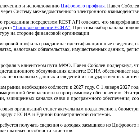
дключению и использованию
Цифрового профиля
. Павел Соболе
 через Систему межведомственного электронного взаимодействи
гражданина посредством REST API означает, что микрофинанс
одукта
"Типовое решение ЕСИА"
. При этом выбор канала подк
уру на стороне финансовой организации.
 Цифровой профиль гражданина: идентификационные сведения, 
атах, налоговых обязательствах, имущественных данных, регист
рофиля в клиентском пути МФО. Павел Соболев подчеркнул, чт
 дистанционного обслуживания клиента: ЕСИА обеспечивает и
х персональных данных и сведений из государственных источ
кам рынка необходимо соблюсти к 2027 году. С 1 января 2027 
рмационной безопасности и программному обеспечению. Эти тр
и, защищенных каналов связи и программного обеспечения, с
нсовых организаций станет актуальным подключение к биометри
 наряду с ЕСИА и Единой биометрической системой.
ебуется получать сведения о доходах заемщиков из Цифрового 
ке платежеспособности клиентов.