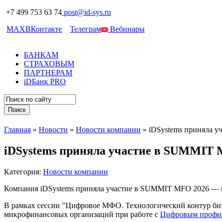
+7 499 753 63 74
post@id-sys.ru
MAX
ВКонтакте
Телеграм
Вебинары
БАНКАМ
СТРАХОВЫМ
ПАРТНЕРАМ
iDБанк PRO
Главная
»
Новости
»
Новости компании
»
iDSystems приняла 
iDSystems приняла участие в SUMMIT 
Категория:
Новости компании
Компания iDSystems приняла участие в SUMMIT MFO 2026 — п
В рамках сессии "Цифровое МФО. Технологический контур биз
микрофинансовых организаций при работе с
Цифровым профи