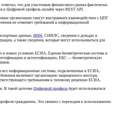
в отметил, что для участников финансового рынка фактически
я и Цифровой профиль онлайн через REST API.
овые организации смогут выстраивать взаимодействие с ЦПГ
лючения не отменяет требований к информационной
паспортные данные,
ИНН
, СНИЛС, сведения о доходах и
рации, а также сведения, которые могут использоваться для
о в новых условиях ЕСИА, Единая биометрическая система и
дентификацию и аутентификацию, ЕБС — биометрическую
ников.
года все информационные системы, подключенные к ЕСИА,
ебования включают организацию защищенного контура,
оответствующего требованиям к типовому решению ЕСИА.
и. В такой цепочке
Цифровой профиль
будет использоваться
профиля гражданина. Это связано с переходом к использованию