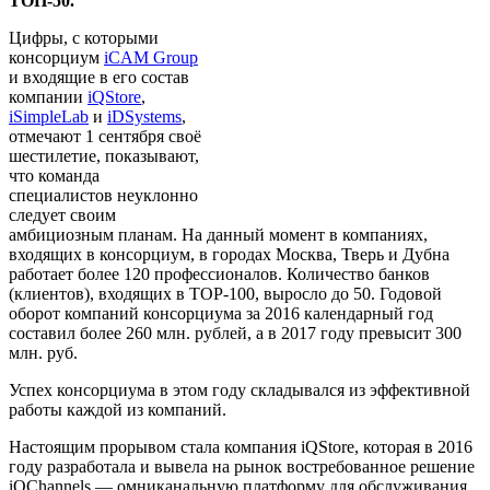
ТОП-50.
Цифры, с которыми
консорциум
iCAM Group
и входящие в его состав
компании
iQStore
,
iSimpleLab
и
iDSystems
,
отмечают 1 сентября своё
шестилетие, показывают,
что команда
специалистов неуклонно
следует своим
амбициозным планам. На данный момент в компаниях,
входящих в консорциум, в городах Москва, Тверь и Дубна
работает более 120 профессионалов. Количество банков
(клиентов), входящих в TOP-100, выросло до 50. Годовой
оборот компаний консорциума за 2016 календарный год
составил более 260 млн. рублей, а в 2017 году превысит 300
млн. руб.
Успех консорциума в этом году складывался из эффективной
работы каждой из компаний.
Настоящим прорывом стала компания iQStore, которая в 2016
году разработала и вывела на рынок востребованное решение
iQChannels — омниканальную платформу для обслуживания