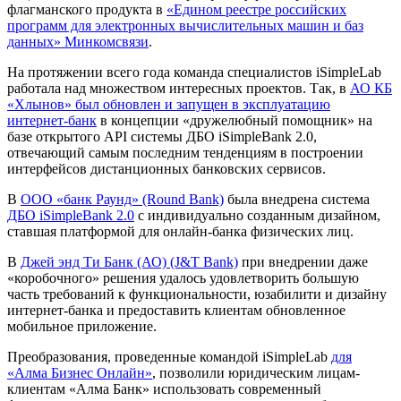
флагманского продукта в
«Едином реестре российских
программ для электронных вычислительных машин и баз
данных» Минкомсвязи
.
На протяжении всего года команда специалистов iSimpleLab
работала над множеством интересных проектов. Так, в
АО КБ
«Хлынов» был обновлен и запущен в эксплуатацию
интернет-банк
в концепции «дружелюбный помощник» на
базе открытого API системы ДБО iSimpleBank 2.0,
отвечающий самым последним тенденциям в построении
интерфейсов дистанционных банковских сервисов.
В
ООО «банк Раунд» (Round Bank)
была внедрена система
ДБО iSimpleBank 2.0
с индивидуально созданным дизайном,
ставшая платформой для онлайн-банка физических лиц.
В
Джей энд Ти Банк (АО) (J&T Bank)
при внедрении даже
«коробочного» решения удалось удовлетворить большую
часть требований к функциональности, юзабилити и дизайну
интернет-банка и предоставить клиентам обновленное
мобильное приложение.
Преобразования, проведенные командой iSimpleLab
для
«Алма Бизнес Онлайн»
, позволили юридическим лицам-
клиентам «Алма Банк» использовать современный