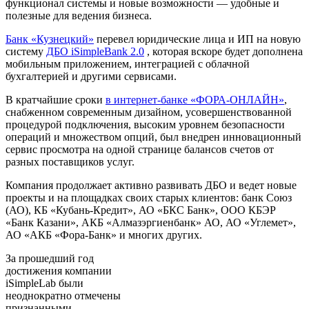
функционал системы и новые возможности — удобные и
полезные для ведения бизнеса.
Банк «Кузнецкий»
перевел юридические лица и ИП на новую
систему
ДБО iSimpleBank 2.0
, которая вскоре будет дополнена
мобильным приложением, интеграцией с облачной
бухгалтерией и другими сервисами.
В кратчайшие сроки
в интернет-банке «ФОРА-ОНЛАЙН»
,
снабженном современным дизайном, усовершенствованной
процедурой подключения, высоким уровнем безопасности
операций и множеством опций, был внедрен инновационный
сервис просмотра на одной странице балансов счетов от
разных поставщиков услуг.
Компания продолжает активно развивать ДБО и ведет новые
проекты и на площадках своих старых клиентов: банк Союз
(АО), КБ «Кубань-Кредит», АО «БКС Банк», ООО КБЭР
«Банк Казани», АКБ «Алмазэргиенбанк» АО, АО «Углемет»,
АО «АКБ «Фора-Банк» и многих других.
За прошедший год
достижения компании
iSimpleLab были
неоднократно отмечены
признанными