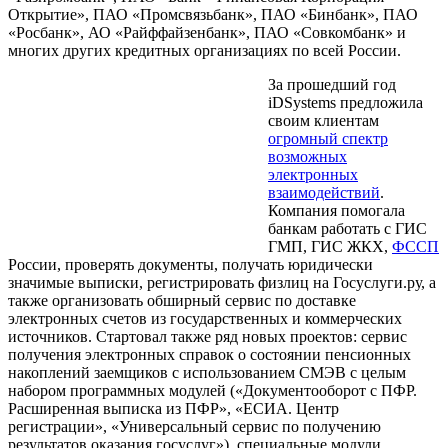
Открытие», ПАО «Промсвязьбанк», ПАО «Бинбанк», ПАО
«Росбанк», АО «Райффайзенбанк», ПАО «Совкомбанк» и
многих других кредитных организациях по всей России.
За прошедший год
iDSystems предложила
своим клиентам
огромный спектр
возможных
электронных
взаимодействий
.
Компания помогала
банкам работать с ГИС
ГМП, ГИС ЖКХ,
ФССП
России, проверять документы, получать юридически
значимые выписки, регистрировать физлиц на Госуслуги.ру, а
также организовать обширный сервис по доставке
электронных счетов из государственных и коммерческих
источников. Стартовал также ряд новых проектов: сервис
получения электронных справок о состоянии пенсионных
накоплений заемщиков с использованием СМЭВ с целым
набором программных модулей («Документооборот с ПФР.
Расширенная выписка из ПФР», «ЕСИА. Центр
регистрации», «Универсальный сервис по получению
результатов оказания госуслуг»), специальные модули