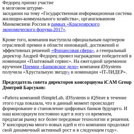
Федорец принял участие
в мозговом штурме-
заседании на тему «Государственная информационная система
жилищно-коммунального хозяйства», организованном
Минкомсвязи России в
рамках «Красноярского
экономического форума-2017»
.
Кроме того, компания выступила официальным партнером
отраслевой премии в области инноваций, достижений и
эффективных решений
«Финансовая сфера»
, а генеральный
директор Андрей Федорец провел награждение победителей в
номинации «Платежный сервис». На ежегодной церемонии
вручения
Премии «Банковское дело»
компания iDSystems
получила «Хрустальную звезду
»
в номинации «IT-ЛИДЕР».
Председатель совета директоров консорциума iCAM Group
Дмитрий Барсуков:
«Работа компаний iSimpleLab, iDSystems и iQStore в течение
этого года показала, что в данный момент происходит
формирование и становление цифровых банков будущего. И
наш консорциум постоянно идет в ногу со временем,
предлагая рынку все более передовые технологии и решения.
У консорциума много новых идей и его компании продолжат
свой динамичный активный рост и в следующем году».