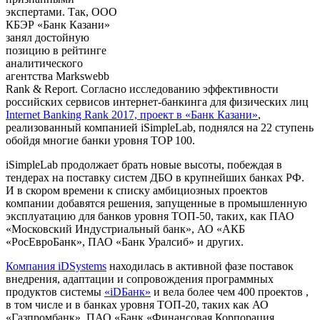
экспертами. Так, ООО
КБЭР «Банк Казани»
занял достойную
позицию в рейтинге
аналитического
агентства Markswebb
Rank & Report. Согласно исследованию эффективности
российских сервисов интернет-банкинга для физических лиц
Internet Banking Rank 2017, проект в «Банк Казани»
,
реализованный компанией iSimpleLab, поднялся на 22 ступень
обойдя многие банки уровня TOP 100.
iSimpleLab продолжает брать новые высоты, побеждая в
тендерах на поставку систем ДБО в крупнейших банках РФ.
И в скором времени к списку амбициозных проектов
компании добавятся решения, запущенные в промышленную
эксплуатацию для банков уровня ТОП-50, таких, как ПАО
«Московский Индустриальный банк», АО «АКБ
«РосЕвроБанк», ПАО «Банк Уралсиб» и других.
Компания iDSystems
находилась в активной фазе поставок
внедрения, адаптации и сопровождения программных
продуктов системы
«iDБанк»
и вела более чем 400 проектов ,
в том числе и в банках уровня ТОП-20, таких как АО
«Газпромбанк», ПАО «Банк «Финансовая Корпорация