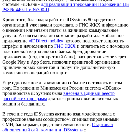
системы «iDБанк»
для реализации требований Положения ЦБ
РФ № 440-П и №390-П
.
Кроме того, благодаря работе с iDSystems 80 кредитных
организаций уже начали размещать в ГИС ЖКХ информацию
о внесении клиентами платы за жилищно-коммунальные
услуги. А совсем недавно компания разработала мобильное
приложение
«iDDirect mobile»
, которое позволяет запросить
штрафы и начисления по
ГИС
ЖКХ
и оплатить их с помощью
пластиковой карты любого банка. Брендированное
приложение (под конкретный банк), распространяемое через
Google Play и App Store, позволит кредитной организации
привлечь новых клиентов и получить дополнительную
комиссию от операций по карте.
Еще одно важное для компании событие состоялось в этом
году. По решению Минкомсвязи России система «iDБанк»
производства iDSystems была
внесена в Единый реестр
российских программ
для электронных вычислительных
машин и баз данных.
В течение года iDSystems активно взаимодействовала с
профессиональным сообществом, специализированными
СМИ, банкирами, представителями власти.
Стартовал
обновленный сайт компании iDSystems
с