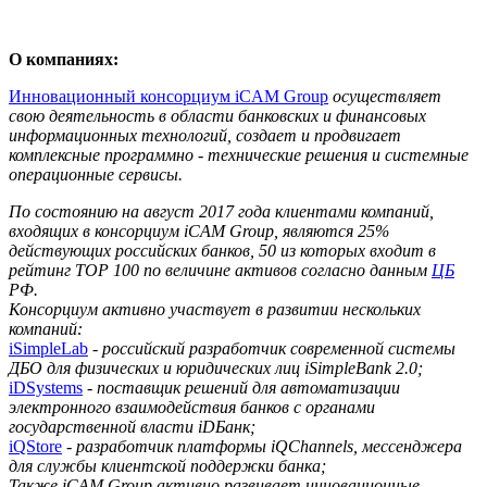
О компаниях:
Инновационный консорциум iCAM Group
осуществляет
свою деятельность в области банковских и финансовых
информационных технологий, создает и продвигает
комплексные программно - технические решения и системные
операционные сервисы.
По состоянию на август 2017 года клиентами компаний,
входящих в консорциум iCAM Group, являются 25%
действующих российских банков, 50 из которых входит в
рейтинг TOP 100 по величине активов согласно данным
ЦБ
РФ.
Консорциум активно участвует в развитии нескольких
компаний:
iSimpleLab
- российский разработчик современной системы
ДБО для физических и юридических лиц iSimpleBank 2.0;
iDSystems
- поставщик решений для автоматизации
электронного взаимодействия банков с органами
государственной власти iDБанк;
iQStore
- разработчик платформы iQChannels, мессенджера
для службы клиентской поддержки банка;
Также iCAM Group активно развивает инновационные