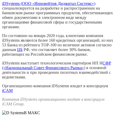
iDSystems (ООО «Инновейтив Диджитал Системс»)
специализируется на разработке и распространении на
банковском рынке программных продуктов, обеспечивающих
обмен документами в электронном виде между
организациями финансовой сферы и государственными
органами.
По состоянию на январь 2020 года, клиентами компания
iDSystems являются более 160 кредитных организаций, из них
53 Банка из рейтинга TOP-100 по величине активов согласно
данным
ЦБ
РФ, что составляет более 30% банков,
работающих на Российском финансовом рынке.
iDSystems выступает технологическим партнёром НП Н
СФР
(«Национальный Совет Финансового Рынка»
) в основной
деятельности и при проведении пилотных взаимодействий с
ведомствами.
Организационно компания iDSystems входит в консорциум
iCAM
Компания iDSystems организационно входит в консорциум
iCAM Group.
В МАКС