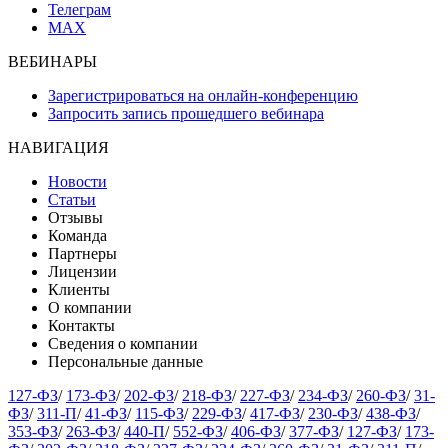
Телеграм
MAX
ВЕБИНАРЫ
Зарегистрироваться на онлайн-конференцию
Запросить запись прошедшего вебинара
НАВИГАЦИЯ
Новости
Статьи
Отзывы
Команда
Партнеры
Лицензии
Клиенты
О компании
Контакты
Сведения о компании
Персональные данные
127-ФЗ
/
173-ФЗ
/
202-ФЗ
/
218-ФЗ
/
227-ФЗ
/
234-ФЗ
/
260-ФЗ
/
31-
ФЗ
/
311-П
/
41-ФЗ
/
115-ФЗ
/
229-ФЗ
/
417-ФЗ
/
230-ФЗ
/
438-ФЗ
/
353-ФЗ
/
263-ФЗ
/
440-П
/
552-ФЗ
/
406-ФЗ
/
377-ФЗ
/
127-ФЗ
/
173-