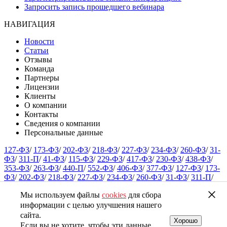
Запросить запись прошедшего вебинара
НАВИГАЦИЯ
Новости
Статьи
Отзывы
Команда
Партнеры
Лицензии
Клиенты
О компании
Контакты
Сведения о компании
Персональные данные
127-ФЗ
/
173-ФЗ
/
202-ФЗ
/
218-ФЗ
/
227-ФЗ
/
234-ФЗ
/
260-ФЗ
/
31-
ФЗ
/
311-П
/
41-ФЗ
/
115-ФЗ
/
229-ФЗ
/
417-ФЗ
/
230-ФЗ
/
438-ФЗ
/
353-ФЗ
/
263-ФЗ
/
440-П
/
552-ФЗ
/
406-ФЗ
/
377-ФЗ
/
127-ФЗ
/
173-
ФЗ
/
202-ФЗ
/
218-ФЗ
/
227-ФЗ
/
234-ФЗ
/
260-ФЗ
/
31-ФЗ
/
311-П
/
41-ФЗ
/
115-ФЗ
/
229-ФЗ
/
417-ФЗ
/
230-ФЗ
/
438-ФЗ
/
353-ФЗ
/
263-
Мы используем файлы
cookies
для сбора
ФЗ
/
440-П
/
552-ФЗ
/
406-ФЗ
/
377-ФЗ
/
127-ФЗ
/
173-ФЗ
/
202-ФЗ
/
218-ФЗ
/
227-ФЗ
/
234-ФЗ
/
260-ФЗ
/
31-ФЗ
/
311-П
/
41-ФЗ
/
115-
информации с целью улучшения нашего
ФЗ
/
229-ФЗ
/
417-ФЗ
/
230-ФЗ
/
438-ФЗ
/
353-ФЗ
/
263-ФЗ
/
440-П
/
сайта.
Хорошо
552-ФЗ
/
406-ФЗ
/
377-ФЗ
/
127-ФЗ
/
173-ФЗ
/
202-ФЗ
/
218-ФЗ
/
Если вы не хотите, чтобы эти данные