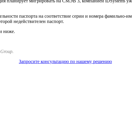
ация планирует мигрировать на СМЭВ 3, компанией iDSystems уж
ельности паспорта на соответствие серии и номера фамильно-им
оторой недействителен паспорт.
и ниже.
 Group.
Запросите консультацию по нашему решению