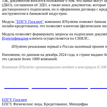
Так, документом вносится положение о том, что банки могут 
(ДБО), соглашения об ЭДО, а также иных документов, которые 
дистанционного подписания, но и оформления договора с кред
инструментом в банковской индустрии.
Модуль
"ЕПГУ. Госключ"
компании iDSystems поможет банкам о
онлайн-кредитования, что позволяет клиентам (физическим ли
Модуль позволяет формировать запросы на подписание докуме
Идентификация
клиента осуществляется по СНИЛС.
iDSystems реализован первый в России пилотный проект 
Напомним, по данным на декабрь 2024 года, в стране выдано
это сделали более 1000 компаний.
Компания iDSystems организационно входит в консорциум iCAM
Упомянутые в материале реше
ЕПГУ. Госключ
ЕПГУ, Физические лица, Кредитование, Минцифры