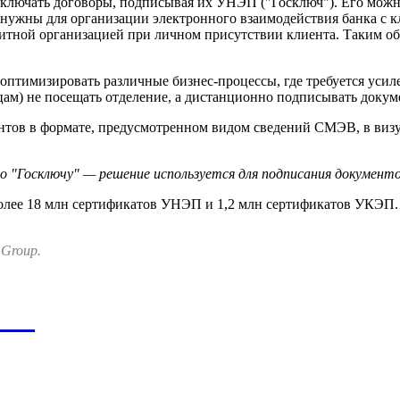
заключать договоры, подписывая их УНЭП ("Госключ"). Его мож
нужны для организации электронного взаимодействия банка с кл
итной организацией при личном присутствии клиента. Таким об
птимизировать различные бизнес-процессы, где требуется усиле
цам) не посещать отделение, а дистанционно подписывать докум
нтов в формате, предусмотренном видом сведений СМЭВ, в виз
по "Госключу" — решение используется для подписания документо
 более 18 млн сертификатов УНЭП и 1,2 млн сертификатов УКЭП
 Group.
ния