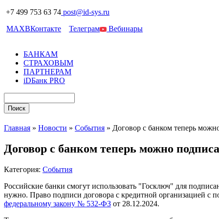
+7 499 753 63 74
post@id-sys.ru
MAX
ВКонтакте
Телеграм
Вебинары
БАНКАМ
СТРАХОВЫМ
ПАРТНЕРАМ
iDБанк PRO
Главная
»
Новости
»
События
»
Договор с банком теперь можн
Договор с банком теперь можно подпис
Категория:
События
Российские банки смогут использовать "Госключ" для подписа
нужно. Право подписи договора с кредитной организацией с 
федеральному закону № 532-ФЗ
от 28.12.2024.