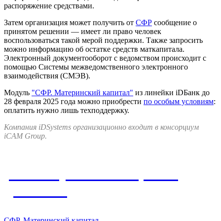
распоряжение средствами.
Затем организация может получить от
СФР
сообщение о
принятом решении — имеет ли право человек
воспользоваться такой мерой поддержки. Также запросить
можно информацию об остатке средств маткапитала.
Электронный документооборот с ведомством происходит с
помощью Системы межведомственного электронного
взаимодействия (СМЭВ).
Модуль
"СФР. Материнский капитал"
из линейки iDБанк до
28 февраля 2025 года можно приобрести
по особым условиям
:
оплатить нужно лишь техподдержку.
Компания iDSystems организационно входит в консорциум
iCAM Group.
Упомянутые в материале
решения
СФР. Материнский капитал