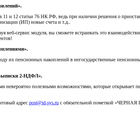
овлений».
 11 и 12 статьи 76 НК РФ, ведь при наличии решения о приост
изации (ИП) новые счета и т.д..
я веб-сервис модуля, вы сможете встраивать это взаимодействи
ентов!
оплениями».
воду их пенсионных накоплений в негосударственные пенсионны
 выписки 2-НДФЛ».
семи невероятно полезными возможностями, которые открывает п
очтовый адрес
post@id-sys.ru
с
обязательной пометкой «ЧЕРНА