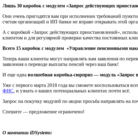
Лишь 30 коробок с модулем «Запрос действующих приостан
Они очень пригодятся вам при исполнении требований пунктов
счетам организаций и ИП банки не вправе открывать этой орган
А с коробкой «Запрос действующих приостановлений», использу
клиентом и для регулярной проверки качества постоянных кли
Всего 15 коробок с модулем «Управление пенсионными нак
Теперь ваши клиенты могут направлять вам заявления по пере
заявления о переводе выплаты пенсий через ваш банк!
И еще одна
волшебная коробка-сюрприз — модуль «Запрос
Уже с первого марта 2018 года вы сможете воспользоваться в
ФНС
, и узнать о ваших потенциальных клиентах почти всё.
Запрос на покупку модулей по акции просьба направлять на п
Спешите — предложение ограничено!
О компании iDSystems: