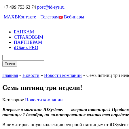
+7 499 753 63 74
post@id-sys.ru
MAX
ВКонтакте
Телеграм
Вебинары
БАНКАМ
СТРАХОВЫМ
ПАРТНЕРАМ
iDБанк PRO
Главная
»
Новости
»
Новости компании
»
Семь пятниц три нед
Семь пятниц три недели!
Категория:
Новости компании
Впервые в магазине
iDSystems — «черная пятница»! Продаем 
пятницы 1 декабря, на лимитированное количество опреде
В лимитированную коллекцию «черной пятницы» от iDSystems