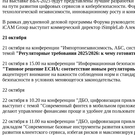
На выставке ВБА-2025 будут представлены лучшие разработки 
на пути развития цифровых сервисов и кибербезопасности. Фо
технологической независимости, инновационному росту и кон
В рамках двухдневной деловой программы Форума руководител
iCAM Group выступит коммерческий директор iSimpleLab Алек
21 октября
21 октября на конференции "Импортонезависимость, АБС, сис
темой
"Регуляторные требования 2025/2026: к чему готовит
21 октября в 15.00 на конференции "Информационная безопас
"Типовое решение ЕСИА: соответствие новым регуляторн
акцентирует внимание на важности соблюдения норм и станда
безопасности в условиях меняющегося законодательства.
22 октября
22 октября в 10.20 на конференции "ДБО, цифровизация прив
выступит с темой "Современный финтех в мобильном приложен
делают управление финансами проще и удобнее для пользовате
22 октября в 11.00 на конференции "ДБО, цифровизация прив
докладом "Современные базовые инструменты развития клиентс
развития клиентского сервиса, избегая рисков и максимизируя р