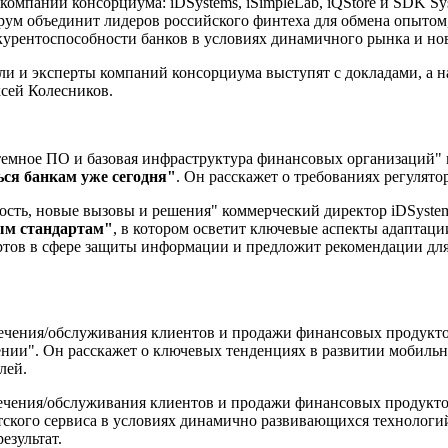
компаний консорциума: iDSystems, iSimpleLab, iQStore и SDK S
рум объединит лидеров российского финтеха для обмена опытом
курентоспособности банков в условиях динамичного рынка и но
и и эксперты компаний консорциума выступят с докладами, а 
сей Колесников.
темное ПО и базовая инфраструктура финансовых организаций"
ься банкам уже сегодня"
. Он расскажет о требованиях регулято
ность, новые вызовы и решения" коммерческий директор iDSyst
ым стандартам"
, в котором осветит ключевые аспекты адаптац
ртов в сфере защиты информации и предложит рекомендации для
лечения/обслуживания клиентов и продажи финансовых продукто
ии". Он расскажет о ключевых тенденциях в развитии мобильн
лей.
лечения/обслуживания клиентов и продажи финансовых продуктов
кого сервиса в условиях динамично развивающихся технологий"
езультат.