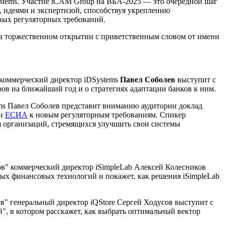
ystems. Участие iCAM Group на ВБА-2025 — это очередной шаг
, идеями и экспертизой, способствуя укреплению
вых регуляторных требований.
на торжественном открытии с приветственным словом от имени
 коммерческий директор iDSystems
Павел Соболев
выступит с
ров на ближайший год и о стратегиях адаптации банков к ним.
ems Павел Соболев представит вниманию аудитории доклад
ии
ЕСИА
к новым регуляторным требованиям. Спикер
 организаций, стремящихся улучшить свои системы
в" коммерческий директор iSimpleLab Алексей Колесников
ых финансовых технологий и покажет, как решения iSimpleLab
" генеральный директор iQStore Сергей Ходусов выступит с
, в котором расскажет, как выбрать оптимальный вектор