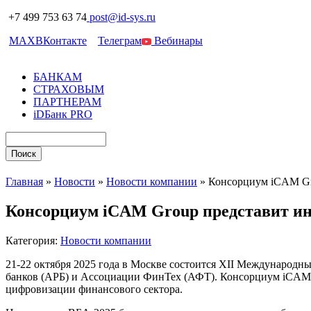
+7 499 753 63 74
post@id-sys.ru
MAX
ВКонтакте
Телеграм
Вебинары
БАНКАМ
СТРАХОВЫМ
ПАРТНЕРАМ
iDБанк PRO
Главная
»
Новости
»
Новости компании
»
Консорциум iCAM Gr
Консорциум iCAM Group представит и
Категория:
Новости компании
21-22 октября 2025 года в Москве состоится XII Международ
банков (АРБ) и Ассоциации ФинТех (АФТ). Консорциум iCAM G
цифровизации финансового сектора.