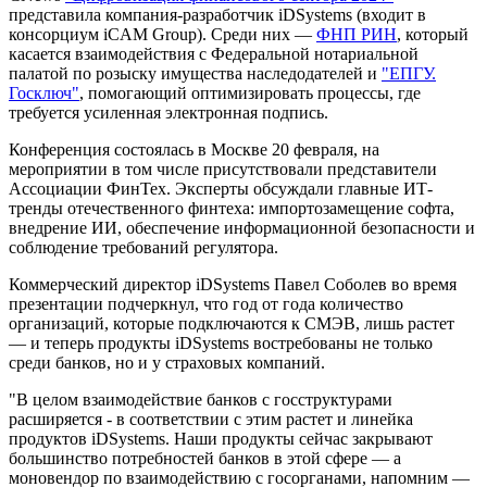
представила компания-разработчик iDSystems (входит в
консорциум iCAM Group). Среди них —
ФНП РИН
, который
касается взаимодействия с Федеральной нотариальной
палатой по розыску имущества наследодателей и
"ЕПГУ.
Госключ"
, помогающий оптимизировать процессы, где
требуется усиленная электронная подпись.
Конференция состоялась в Москве 20 февраля, на
мероприятии в том числе присутствовали представители
Ассоциации ФинТех. Эксперты обсуждали главные ИТ-
тренды отечественного финтеха: импортозамещение софта,
внедрение ИИ, обеспечение информационной безопасности и
соблюдение требований регулятора.
Коммерческий директор iDSystems Павел Соболев во время
презентации подчеркнул, что год от года количество
организаций, которые подключаются к СМЭВ, лишь растет
— и теперь продукты iDSystems востребованы не только
среди банков, но и у страховых компаний.
"В целом взаимодействие банков с госструктурами
расширяется - в соответствии с этим растет и линейка
продуктов iDSystems. Наши продукты сейчас закрывают
большинство потребностей банков в этой сфере — а
моновендор по взаимодействию с госорганами, напомним —