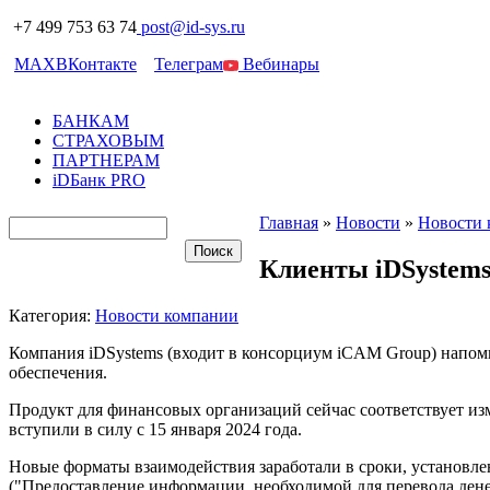
+7 499 753 63 74
post@id-sys.ru
MAX
ВКонтакте
Телеграм
Вебинары
БАНКАМ
СТРАХОВЫМ
ПАРТНЕРАМ
iDБанк PRO
Главная
»
Новости
»
Новости 
Клиенты iDSystems
Категория:
Новости компании
Компания iDSystems (входит в консорциум iCAM Group) напоми
обеспечения.
Продукт для финансовых организаций сейчас соответствует и
вступили в силу с 15 января 2024 года.
Новые форматы взаимодействия заработали в сроки, установле
("Предоставление информации, необходимой для перевода ден