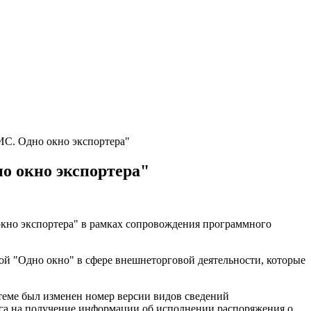
ИС. Одно окно экспортера"
о окно экспортера"
окно экспортера" в рамках сопровождения программного
й "Одно окно" в сфере внешнеторговой деятельности, которые
теме был изменен номер версии видов сведений
оса на получение информации об исполнении распоряжения о