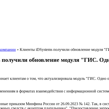
компании
»
Клиенты iDSystems получили обновление модуля "Г
 получили обновление модуля "ГИС. Одн
нает клиентам о том, что актуализировала модуль "ГИС. Одно 
зменениям в форматах взаимодействия с информационной системо
нные приказом Минфина России от 26.09.2023 № 142. Так, в сис
ежных средств с акцептом плательщика", "Предоставление запр