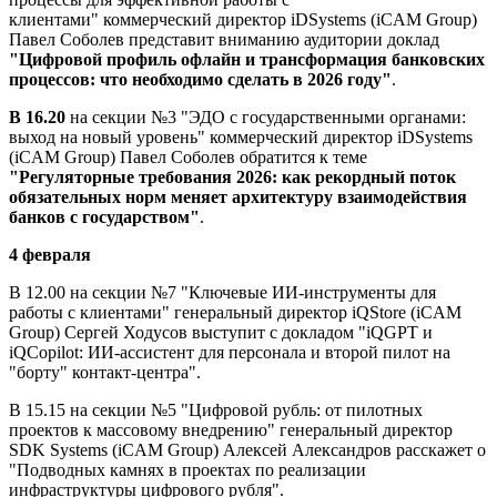
клиентами" коммерческий директор iDSystems (iCAM Group)
Павел Соболев представит вниманию аудитории доклад
"Цифровой профиль офлайн и трансформация банковских
процессов: что необходимо сделать в 2026 году"
.
В 16.20
на секции №3 "ЭДО с государственными органами:
выход на новый уровень" коммерческий директор iDSystems
(iCAM Group) Павел Соболев обратится к теме
"Регуляторные требования 2026: как рекордный поток
обязательных норм меняет архитектуру взаимодействия
банков с государством"
.
4 февраля
В 12.00 на секции №7 "Ключевые ИИ-инструменты для
работы с клиентами" генеральный директор iQStore (iCAM
Group) Сергей Ходусов выступит с докладом "iQGPT и
iQCopilot: ИИ-ассистент для персонала и второй пилот на
"борту" контакт-центра".
В 15.15 на секции №5 "Цифровой рубль: от пилотных
проектов к массовому внедрению" генеральный директор
SDK Systems (iCAM Group) Алексей Александров расскажет о
"Подводных камнях в проектах по реализации
инфраструктуры цифрового рубля".