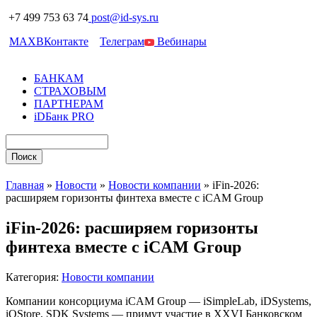
+7 499 753 63 74
post@id-sys.ru
MAX
ВКонтакте
Телеграм
Вебинары
БАНКАМ
СТРАХОВЫМ
ПАРТНЕРАМ
iDБанк PRO
Главная
»
Новости
»
Новости компании
»
iFin-2026:
расширяем горизонты финтеха вместе с iCAM Group
iFin-2026: расширяем горизонты
финтеха вместе с iCAM Group
Категория:
Новости компании
Компании консорциума iCAM Group — iSimpleLab, iDSystems,
iQStore, SDK Systems — примут участие в XXVI Банковском