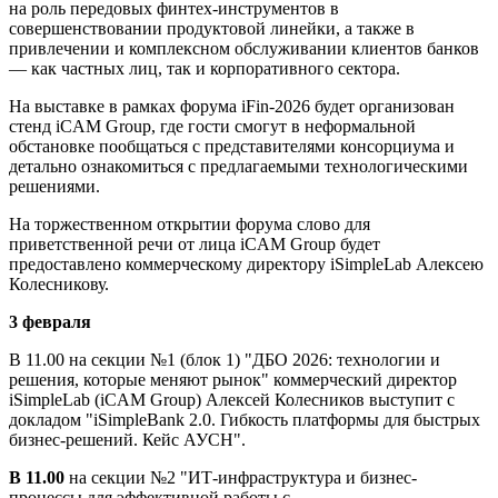
на роль передовых финтех-инструментов в
совершенствовании продуктовой линейки, а также в
привлечении и комплексном обслуживании клиентов банков
— как частных лиц, так и корпоративного сектора.
На выставке в рамках форума iFin-2026 будет организован
стенд iCAM Group, где гости смогут в неформальной
обстановке пообщаться с представителями консорциума и
детально ознакомиться с предлагаемыми технологическими
решениями.
На торжественном открытии форума слово для
приветственной речи от лица iCAM Group будет
предоставлено коммерческому директору iSimpleLab Алексею
Колесникову.
3 февраля
В 11.00 на секции №1 (блок 1) "ДБО 2026: технологии и
решения, которые меняют рынок" коммерческий директор
iSimpleLab (iCAM Group) Алексей Колесников выступит с
докладом "iSimpleBank 2.0. Гибкость платформы для быстрых
бизнес-решений. Кейс АУСН".
В 11.00
на секции №2 "ИТ-инфраструктура и бизнес-
процессы для эффективной работы с