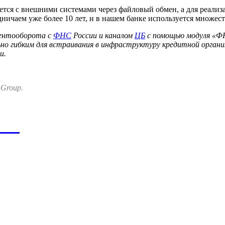
ется с внешними системами через файловый обмен, а для реали
дничаем уже более 10 лет, и в нашем банке используется множес
ментооборота с
ФНС
России и каналом
ЦБ
с помощью модуля «ФН
но гибким для встраивания в инфраструктуру кредитной организ
и.
 Group.
ния