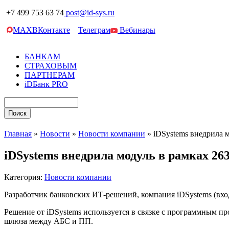
+7 499 753 63 74
post@id-sys.ru
MAX
ВКонтакте
Телеграм
Вебинары
БАНКАМ
СТРАХОВЫМ
ПАРТНЕРАМ
iDБанк PRO
Главная
»
Новости
»
Новости компании
»
iDSystems внедрила 
iDSystems внедрила модуль в рамках 26
Категория:
Новости компании
Разработчик банковских ИТ-решений, компания iDSystems (вх
Решение от iDSystems используется в связке с программным 
шлюза между АБС и ПП.