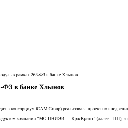
модуль в рамках 263-ФЗ в банке Хлынов
3-ФЗ в банке Хлынов
одит в консорциум iCAM Group) реализовала проект по внедрен
продуктом компании "МО ПНИЭИ — КрасКрипт" (далее – ПП), а 