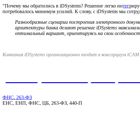
"Почему мы обратились в iDSystems? Решение легко ин
тег
риру
потребовалось минимум усилий. К слову, с iDSystems мы сотру
Разнообразные сценарии построения электронного доку
архитектуры банка делают решение iDSystems максималь
оптимальный вариант, ориентируясь на свои особенност
Компания iDSystems организационно входит в консорциум iCAM
Упомянутые в материале реше
ФНС. 263-ФЗ
ЕНС, ЕНП, ФНС, ЦБ, 263-ФЗ, 440-П