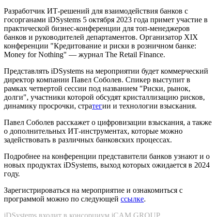
Разработчик ИТ-решений для взаимодействия банков с
госорганами iDSystems 5 октября 2023 года примет участие в
практической бизнес-конференции для топ-менеджеров
банков и руководителей департаментов. Организатор XIX
конференции "Кредитование и риски в розничном банке:
Money for Nothing" — журнал The Retail Finance.
Представлять iDSystems на мероприятии будет коммерческий
директор компании Павел Соболев. Спикер выступит в
рамках четвертой сессии под названием "Риски, рынок,
долги", участники которой обсудят кристаллизацию рисков,
динамику просрочки, стра
тег
ии и технологии взыскания.
Павел Соболев расскажет о цифровизации взыскания, а также
о дополнительных ИТ-инструментах, которые можно
задействовать в различных банковских процессах.
Подробнее на конференции представители банков узнают и о
новых продуктах iDSystems, выход которых ожидается в 2024
году.
Зарегистрироваться на мероприятие и ознакомиться с
программой можно по следующей
ссылке
.
iDSystems входит в консорциум iCAM GROUP.