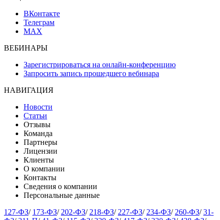
ВКонтакте
Телеграм
MAX
ВЕБИНАРЫ
Зарегистрироваться на онлайн-конференцию
Запросить запись прошедшего вебинара
НАВИГАЦИЯ
Новости
Статьи
Отзывы
Команда
Партнеры
Лицензии
Клиенты
О компании
Контакты
Сведения о компании
Персональные данные
127-ФЗ
/
173-ФЗ
/
202-ФЗ
/
218-ФЗ
/
227-ФЗ
/
234-ФЗ
/
260-ФЗ
/
31-