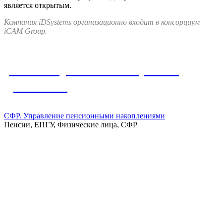
является открытым.
Компания iDSystems организационно входит в консорциум
iCAM Group.
Упомянутые в материале
решения
СФР. Управление пенсионными накоплениями
Пенсии, ЕПГУ, Физические лица, СФР
Все продукты