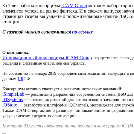
За 7 лет работы консорциум
iCAM Group
методом лабораторны
элементов успеха на рынке финтеха. И в свежем выпуске науч
страницах газеты вы узнаете о положительном катализе ДБО, 
станции.
С газетой можно ознакомиться
по ссылке
О компаниях:
Инновационный консорциум iCAM Group
осуществляет свою де
решения и системные операционные сервисы.
По состоянию на январь 2019 года клиентами компаний, входящих в к
данным
ЦБ
РФ.
Консорциум активно участвует в развитии нескольких компаний:
iSimpleLab
—
российский разработчик современной системы ДБО для 
iDSystems
—
поставщик решений для автоматизации электронного вза
iQStore
—
разработчик платформы iQChannels, мессенджера для служб
Также iCAM Group активно развивает инновационные информационно-
услуг клиентам кредитных организаций.
Компания iDSystems организационно входит в консорциум iCAM