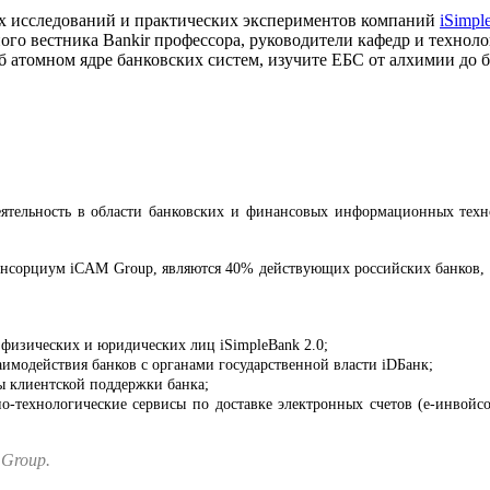
х исследований и практических экспериментов компаний
iSimpl
ного вестника Bankir профессора, руководители кафедр и технол
об атомном ядре банковских систем, изучите ЕБС от алхимии до
ятельность в области банковских и финансовых информационных техно
онсорциум iCAM Group, являются 40% действующих российских банков, 6
физических и юридических лиц iSimpleBank 2.0;
имодействия банков с органами государственной власти iDБанк;
ы клиентской поддержки банка;
технологические сервисы по доставке электронных счетов (е-инвойсо
 Group.