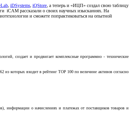
eLab
,
iDSystems
,
iQStore
, а теперь и «ИЦП» создал свою таблицу
оги iCAM рассказали о своих научных изысканиях. На
 биотехнологии и сможете попрактиковаться на опытной
логий, создает и продвигает комплексные программно - технические
2 из которых входит в рейтинг TOP 100 по величине активов согласно
в), информации о начислениях и платежах от поставщиков товаров и