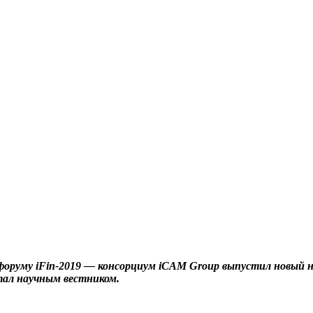
 форуму
iFin-2019 — консорциум
iCAM
Group выпустил новый н
тал научным вестником.