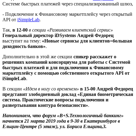
Системе быстрых платежей через специализированный шлюз,
- Подключение к Финансовому маркетплейсу через открытый
API от
iSimpleLab
.
Так,
в 12-00
в секции «Развиваем клиентский сервис»
Генеральный директор
iDSystems Андрей Федорец
выступит на тему:
«Новые сервисы для клиентов=большая
доходность банков»
.
Дополнительно в этой же секции
спикер расскажет о
решениях компаний консорциума для работы с Системой
быстрых платежей и для подключения к Финансовому
маркетплейсу с помощью собственного открытого
API от
iSimpleLab
.
В секции
«Идем в ногу со временем»
в 15-00 Андрей Федорец
представит злободневный доклад «Единая биометрическая
система. Практические вопросы подключения и
развертывания контура безопасности»
.
Напоминаем, что форум «B+S.Технологичный банкинг»
начнется 21 марта 2019 года в 9-30 в Екатеринбурге в
Ельцин-Центре (5 этаж), ул. Бориса Ельцина,3.