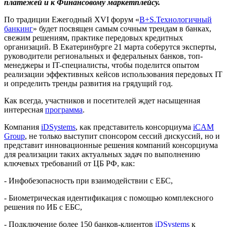
платежей и к Финансовому маркетплейсу.
По традиции Ежегодный XVI форум «
B+S.Технологичный
банкинг
» будет посвящен самым сочным трендам в банках,
свежим решениям, практике передовых кредитных
организаций. В Екатеринбурге 21 марта соберутся эксперты,
руководители региональных и федеральных банков, топ-
менеджеры и IT-специалисты, чтобы поделится опытом
реализации эффективных кейсов использования передовых IT
и определить тренды развития на грядущий год.
Как всегда, участников и посетителей ждет насыщенная
интересная
программа
.
Компания
iDSystems
, как представитель консорциума
iCAM
Group
, не только выступит спонсором сессий дискуссий, но и
представит инновационные решения компаний консорциума
для реализации таких актуальных задач по выполнению
ключевых требований от ЦБ РФ, как:
- Инфобезопасность при взаимодействии с ЕБС,
- Биометрическая идентификация с помощью комплексного
решения по ИБ с ЕБС,
- Подключение более 150 банков-клиентов
iDSystems
к