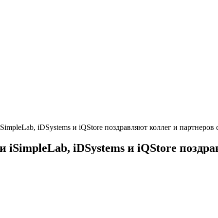
SimpleLab, iDSystems и iQStore поздравляют коллег и партнеро
iSimpleLab, iDSystems и iQStore поздра