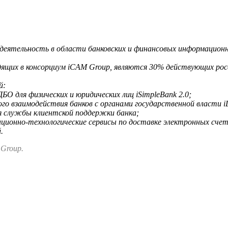
еятельность в области банковских и финансовых информационн
дящих в консорциум iCAM Group, являются 30% действующих росс
й:
О для физических и юридических лиц iSimpleBank 2.0;
о взаимодействия банков с органами государственной власти i
я службы клиентской поддержки банка;
ионно-технологические сервисы по доставке электронных счето
.
 Group.