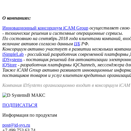
О компаниях:
Инновационный консорциум iCAM Group
осуществляет свою д
- технические решения и системные операционные сервисы.
По состоянию на сентябрь 2018 года клиентами компаний, вхо
величине активов согласно данным
ЦБ
РФ.
Консорциум активно участвует в развитии нескольких компани
iSimpleLab
- российский разработчик современной платформы ДБ
iDSystems
- поставщик решений для автоматизации электронног
iQStore
- разработчик платформы iQChannels, мессенджера дл
Также iCAM Group активно развивает инновационные информац
поставщиков товаров и услуг клиентам кредитных организаций
Компания iDSystems организационно входит в консорциум iCAM
В МАКС
ПОДПИСАТЬСЯ
Информация по продуктам
post@id-sys.ru
+7 499 753 63 74