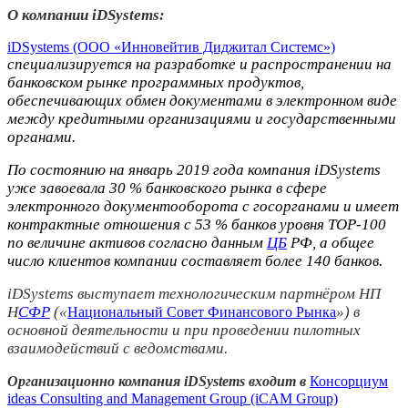
О компании iDSystems:
iDSystems (ООО «Инновейтив Диджитал Системс»)
специализируется на разработке и распространении на
банковском рынке программных продуктов,
обеспечивающих обмен документами в электронном виде
между кредитными организациями и государственными
органами.
По состоянию на январь 2019 года компания iDSystems
уже завоевала 30 % банковского рынка в сфере
электронного документооборота с госорганами и имеет
контрактные отношения с 53 % банков уровня TOP-100
по величине активов согласно данным
ЦБ
РФ, а общее
число клиентов компании составляет более 140 банков.
iDSystems выступает технологическим партнёром НП
Н
СФР
(«
») в
Национальный Совет Финансового Рынка
основной деятельности и при проведении пилотных
взаимодействий с ведомствами.
Организационно компания iDSystems входит в
Консорциум
ideas Consulting and Management Group (iCAM Group)