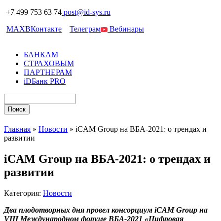
+7 499 753 63 74
post@id-sys.ru
MAX
ВКонтакте
Телеграм
Вебинары
БАНКАМ
СТРАХОВЫМ
ПАРТНЕРАМ
iDБанк PRO
Главная
»
Новости
»
iCAM Group на ВБА-2021: о трендах и
развитии
iCAM Group на ВБА-2021: о трендах и
развитии
Категория:
Новости
Два плодотворных дня провел консорциум
iCAM
Group
на
VIII Международном форуме ВБА-2021 «Цифровая