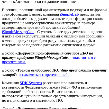
В секции, посвященной архитектурным подходам и цифровой
трансформации Банков, компания
iSimpleLab
представила
доклад о более чем двухлетнем опыте трансформации своих
продуктов на микросервисную архитектуру на примере
сервера гарантированной доставки сообщений
iSimpleMessageGate
. С учетом более двух десятков внедрений
и активной эксплуатации банками с миллионами сообщений
в месяц, продукт приобрел ряд уникальных функций, о
которых было подробно рассказано слушателям форума.
Доклад «Цифровая трансформация сервисов ДБО на
примере продукта iSimpleMessageGate»
ознакомиться с
презентацией.
Доклад «Тренды вендорского ПО. Что предложить клиенту
завтра?»
ознакомиться с презентацией.
Компания
SDK
Systems
рассказала про важность и
актуальность Федерального закона №187-ФЗ и выполнение
требований по безопасности. В частности, по
импортозамещению не только средств защиты информации,
но и прикладного и системного ПО.
Доклад «Инфраструктура банка в ожидании