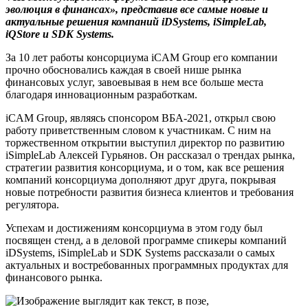
эволюция в финансах», представив все самые новые и
актуальные решения компаний
iDSystems
,
iSimpleLab
,
iQStore
и
SDK
Systems
.
За 10 лет работы консорциума iCAM Group его компании
прочно обосновались каждая в своей нише рынка
финансовых услуг, завоевывая в нем все больше места
благодаря инновационным разработкам.
iCAM
Group
, являясь спонсором ВБА-2021, открыл свою
работу приветственным словом к участникам. С ним на
торжественном открытии выступил директор по развитию
iSimpleLab
Алексей Гурьянов. Он рассказал о трендах рынка,
стратегии развития консорциума, и о том, как все решения
компаний консорциума дополняют друг друга, покрывая
новые потребности развития бизнеса клиентов и требования
регулятора.
Успехам и достижениям консорциума в этом году был
посвящен стенд, а в деловой программе спикеры компаний
iDSystems, iSimpleLab и SDK Systems рассказали о самых
актуальных и востребованных программных продуктах для
финансового рынка.