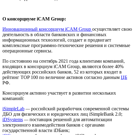
О консорциуме iCAM Group:
Инновационный консорциум iCAM
Group
осуществляет свою
деятельность в области банковских и финансовых
информационных технологий, создает и продвигает
комплексные программно-технические решения и системные
операционные сервисы.
По состоянию на сентябрь 2021 года клиентами компаний,
входящих в консорциум iCAM Group, являются более 40%
действующих российских банков, 52 из которых входит в
рейтинг TOP 100 по величине активов согласно данным
ЦБ
РФ.
Консорциум активно участвует в развитии нескольких
компаний:
iSimpleLab
—
российский разработчик современной системы
ДБО для физических и юридических лиц iSimpleBank 2.0;
iDSystems
—
поставщик решений для автоматизации
электронного взаимодействия банков с органами
государственной власти iDБанк;