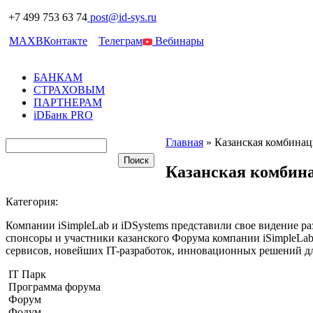
+7 499 753 63 74
post@id-sys.ru
MAX
ВКонтакте
Телеграм
Вебинары
БАНКАМ
СТРАХОВЫМ
ПАРТНЕРАМ
iDБанк PRO
Главная
»
Казанская комбинац
Казанская комбин
Категория:
Компании iSimpleLab и iDSystems представили свое видение ра
спонсоры и участники казанского Форума компании iSimpleLab
сервисов, новейших IT-разработок, инновационных решений д
IT Парк
Программа форума
Форум
Фодум