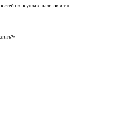
тей по неуплате налогов и т.п..
атить?»