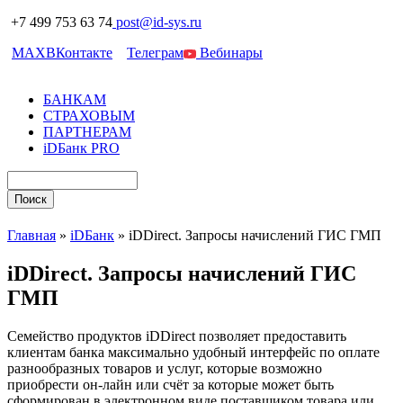
+7 499 753 63 74
post@id-sys.ru
MAX
ВКонтакте
Телеграм
Вебинары
БАНКАМ
СТРАХОВЫМ
ПАРТНЕРАМ
iDБанк PRO
Главная
»
iDБанк
»
iDDirect. Запросы начислений ГИС ГМП
iDDirect. Запросы начислений ГИС
ГМП
Семейство продуктов iDDirect позволяет предоставить
клиентам банка максимально удобный интерфейс по оплате
разнообразных товаров и услуг, которые возможно
приобрести он-лайн или счёт за которые может быть
сформирован в электронном виде поставщиком товара или