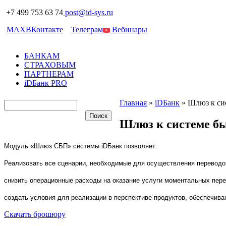
+7 499 753 63 74
post@id-sys.ru
MAX
ВКонтакте
Телеграм
Вебинары
БАНКАМ
СТРАХОВЫМ
ПАРТНЕРАМ
iDБанк PRO
Главная
»
iDБанк
»
Шлюз к си
Шлюз к системе б
Модуль «Шлюз СБП» системы
iD
Банк позволяет:
Реализовать все сценарии, необходимые для осуществления перевод
снизить операционные расходы на оказание услуги моментальных пер
создать условия для реализации в перспективе продуктов, обеспечив
Скачать брошюру