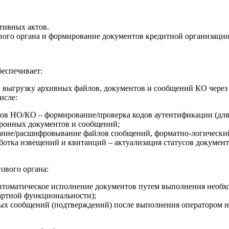
тивных актов.
вого органа и формирование документов кредитной организации 
еспечивает:
 выгрузку архивных файлов, документов и сообщений КО через
исле:
ов НО/КО – формирование/проверка кодов аутентификации (для
тронных документов и сообщений;
ние/расшифровывание файлов сообщений, форматно-логический 
отка извещений и квитанций – актуализация статусов документ
ового органа:
втоматическое исполнение документов путем выполнения необх
артной функциональности);
ных сообщений (подтверждений) после выполнения оператором 