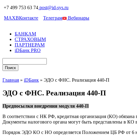
+7 499 753 63 74
post@id-sys.ru
MAX
ВКонтакте
Телеграм
Вебинары
БАНКАМ
СТРАХОВЫМ
ПАРТНЕРАМ
iDБанк PRO
Главная
»
iDБанк
»
ЭДО с ФНС. Реализация 440-П
ЭДО с ФНС. Реализация 440-П
Предпосылки внедрения модуля 440-П
В соответствии с НК РФ, кредитная организация (КО) обязана 
Документы налогового органа могут быть представлены в КО в
Порядок ЭДО КО с НО определяется Положением ЦБ РФ от 6 н