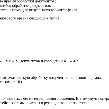
ю правил обработки документов;
ошибок обработки документов,
ентов с помощью визуального веб-интерфейса.
алогового органа следующих типов:
 3.X и 4.X, документов и сообщений КО – 4.X.
и автоматическую обработку документов налогового органа;
ментами с НО.
ользоваться без интеграционного решения. В этом случае опера
рфейса системы описаны в руководстве пользователя.