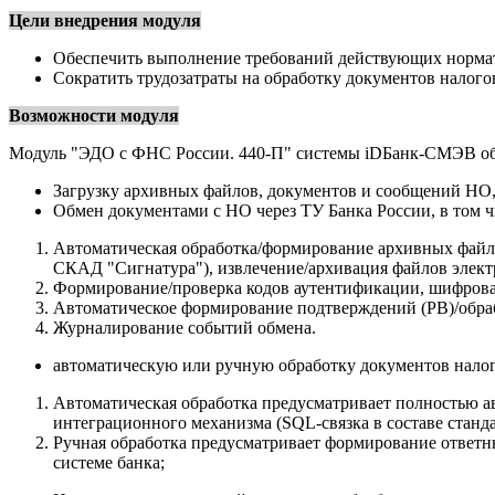
Цели внедрения модуля
Обеспечить выполнение требований действующих норма
Сократить трудозатраты на обработку документов налого
Возможности модуля
Модуль "ЭДО с ФНС России. 440-П" системы iDБанк-СМЭВ об
Загрузку архивных файлов, документов и сообщений НО,
Обмен документами с НО через ТУ Банка России, в том ч
Автоматическая обработка/формирование архивных файл
СКАД "Сигнатура"), извлечение/архивация файлов элек
Формирование/проверка кодов аутентификации, шифрова
Автоматическое формирование подтверждений (PB)/обраб
Журналирование событий обмена.
автоматическую или ручную обработку документов налог
Автоматическая обработка предусматривает полностью а
интеграционного механизма (SQL-связка в составе станд
Ручная обработка предусматривает формирование ответ
системе банка;