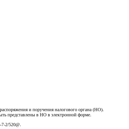
 распоряжения и поручения налогового органа (НО).
ыть представлены в НО в электронной форме.
-7-2/520@.