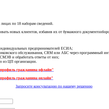
лицах по 18 наборам сведений.
вать новых клиентов, избавив их от бумажного документооборо
и индивидуальных предпринимателей ЕСИА;
анковского обслуживания, CRM или AБС через программный ин
СМЭВ и обработать ответы от них;
ю из ЦП организации.
 профиль гражданина офлайн"
 профиль гражданина онлайн"
Запросите консультацию по нашему решению